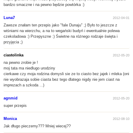
bardzo smaczne i na pewno będzie powtórka :)
Luna7
2012-04-01
Zawsze znałam ten przepis jako "fale Dunaju" ;) Było to jeszcze z
wiśniami na wierzchu, a na to wegański budyń i ewentualnie polewa
czekoladowa :) Przepyszne :) Świetne na różnego rodzaje święta i
przyjęcia ;)
ciastolinka
2012-05-20
na pewno zrobie je !
moj tata ma niedlugo urodziny
cierkawe czy moja rodzina domysli sie ze to ciasto bez jajek i mleka (oni
nie wyobrazaja sobie ciasta bez tego dlatego nigdy nie jem ciast na
imprezach a szkoda ...)
agnmid
2012-05-20
super przepis
Monica
2012-08-10
Jak długo pieczemy??? Mniej wiecej??