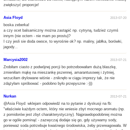
zwiększyć proporcje!
Asia Floyd
2013-07-20
boska zeberka!
a czy ocet balsamiczny można zastąpić np. cytryną, tudzież czymś
innym (nie octem - nie mam po prostu)?
I czy jesli sie doda owoce, to wyrośnie ok? np. maliny, jabłka, borówki,
jagody...
Marcysia2002
2013-07-21
Zrobiłam ciasto z podwójnej porcji bo potrzebowałam dużą blaszkę,
zmieniłam mąkę na mieszankę pszennej, amarantusowej i żytniej,
wrzuciłam drylowane wiśnie - zniknęło w ciągu imprezy tak, że nie
zdążyłam spróbować - podobno było przepyszne :-)))
Nurkan
2013-07-21
@Asia Floyd: wklejam odpowiedź na to pytanie z dyskusji na fb:
"właściwie każdym octem, który nie wniesie zbyt mocnego aromatu (np.
z pomidorów jest zbyt charakterystyczny). Najprawdopodobniej można
go w ogóle pominąć - zazwyczaj dodaje się go, gdy używamy sody,
ponieważ soda potrzebuje kwaśnego środowiska, żeby przereagowała. W