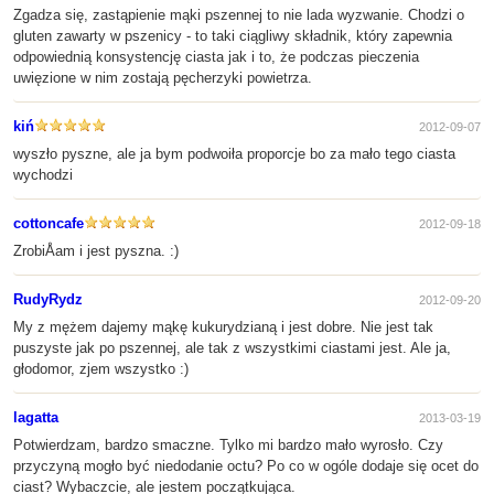
Zgadza się, zastąpienie mąki pszennej to nie lada wyzwanie. Chodzi o
gluten zawarty w pszenicy - to taki ciągliwy składnik, który zapewnia
odpowiednią konsystencję ciasta jak i to, że podczas pieczenia
uwięzione w nim zostają pęcherzyki powietrza.
kiń
2012-09-07
wyszło pyszne, ale ja bym podwoiła proporcje bo za mało tego ciasta
wychodzi
cottoncafe
2012-09-18
ZrobiÅam i jest pyszna. :)
RudyRydz
2012-09-20
My z mężem dajemy mąkę kukurydzianą i jest dobre. Nie jest tak
puszyste jak po pszennej, ale tak z wszystkimi ciastami jest. Ale ja,
głodomor, zjem wszystko :)
lagatta
2013-03-19
Potwierdzam, bardzo smaczne. Tylko mi bardzo mało wyrosło. Czy
przyczyną mogło być niedodanie octu? Po co w ogóle dodaje się ocet do
ciast? Wybaczcie, ale jestem początkująca.