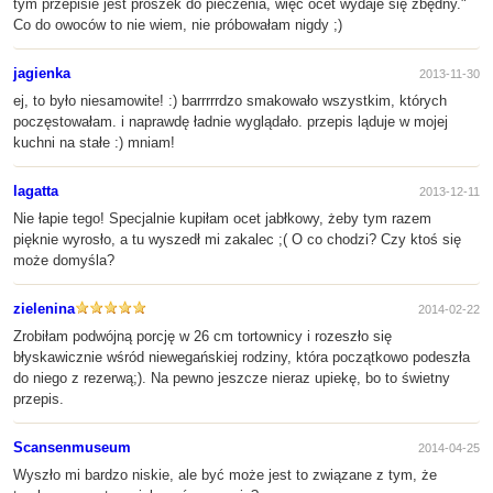
tym przepisie jest proszek do pieczenia, więc ocet wydaje się zbędny."
Co do owoców to nie wiem, nie próbowałam nigdy ;)
jagienka
2013-11-30
ej, to było niesamowite! :) barrrrrdzo smakowało wszystkim, których
poczęstowałam. i naprawdę ładnie wyglądało. przepis ląduje w mojej
kuchni na stałe :) mniam!
lagatta
2013-12-11
Nie łapie tego! Specjalnie kupiłam ocet jabłkowy, żeby tym razem
pięknie wyrosło, a tu wyszedł mi zakalec ;( O co chodzi? Czy ktoś się
może domyśla?
zielenina
2014-02-22
Zrobiłam podwójną porcję w 26 cm tortownicy i rozeszło się
błyskawicznie wśród niewegańskiej rodziny, która początkowo podeszła
do niego z rezerwą;). Na pewno jeszcze nieraz upiekę, bo to świetny
przepis.
Scansenmuseum
2014-04-25
Wyszło mi bardzo niskie, ale być może jest to związane z tym, że