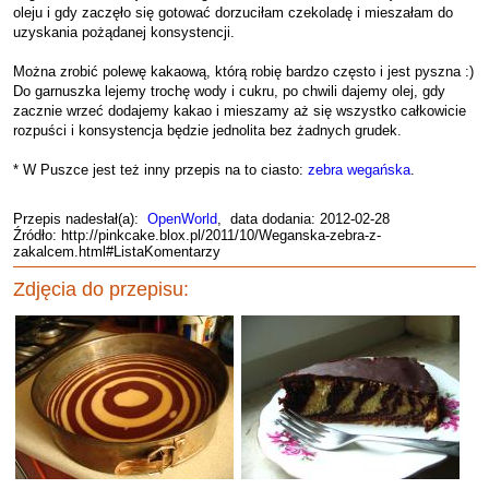
oleju i gdy zaczęło się gotować dorzuciłam czekoladę i mieszałam do
uzyskania pożądanej konsystencji.
Można zrobić polewę kakaową, którą robię bardzo często i jest pyszna :)
Do garnuszka lejemy trochę wody i cukru, po chwili dajemy olej, gdy
zacznie wrzeć dodajemy kakao i mieszamy aż się wszystko całkowicie
rozpuści i konsystencja będzie jednolita bez żadnych grudek.
* W Puszce jest też inny przepis na to ciasto:
zebra wegańska
.
Przepis nadesłał(a):
OpenWorld
, data dodania: 2012-02-28
Źródło: http://pinkcake.blox.pl/2011/10/Weganska-zebra-z-
zakalcem.html#ListaKomentarzy
Zdjęcia do przepisu: