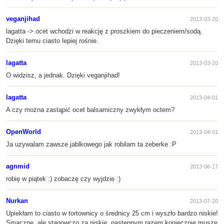
veganjihad
2013-03-20
lagatta -> ocet wchodzi w reakcję z proszkiem do pieczeniem/sodą.
Dzięki temu ciasto lepiej rośnie.
lagatta
2013-03-20
O widzisz, a jednak. Dzięki veganjihad!
lagatta
2013-04-01
A czy można zastąpić ocet balsamiczny zwykłym octem?
OpenWorld
2013-04-01
Ja uzywalam zawsze jablkowego jak robilam ta zeberke :P
agnmid
2013-06-17
robię w piątek :) zobaczę czy wyjdzie :)
Nurkan
2013-07-20
Upiekłam to ciasto w tortownicy o średnicy 25 cm i wyszło bardzo niskie!
Smaczne, ale stanowczo za niskie, następnym razem koniecznie muszę