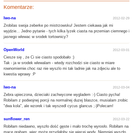
Komentarze:
Iwo-na
2012-02-29
Zrobilas swoja zeberke po mistrzowsku! Jestem ciekawa jak mi
wyjdzie... Jedno pytanie - tych kilka lyzek ciasta na przemian ciemnego i
jasnego wlewac w srodek tortownicy?
OpenWorld
2012-03-01
Ciesze się , że Ci sie ciasto spodobało :)
Tak - ja w srodek wlewalam - wtedy rozchodzi sie ciasto w miare
rownomiernie.choc raz nie wyszlo mi tak ladnie jak na zdjeciu ale to
kwestia wprawy :P
Iwo-na
2012-03-04
Zebra upieczona, dzieciaki zachwycone wygladem :-) Ciasto pycha!
Robilam z podwojnej porcji na normalnej duzej blaszce, musialam zrobic
"dwa kola", ale wzorek i tak wyszedl cycus glancus ;-)Polecam!
sunflower_ren
2012-03-22
Robiłam niedawno, wyszło dość gęste i mało trochę wyrosło. Robiłam na
mące graham, więc może przydałoby się więcej wody. Niemniej wyszło