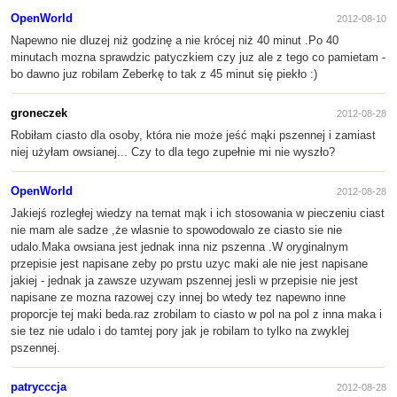
OpenWorld
2012-08-10
Napewno nie dluzej niż godzinę a nie krócej niż 40 minut .Po 40
minutach mozna sprawdzic patyczkiem czy juz ale z tego co pamietam -
bo dawno juz robilam Zeberkę to tak z 45 minut się piekło :)
groneczek
2012-08-28
Robiłam ciasto dla osoby, która nie może jeść mąki pszennej i zamiast
niej użyłam owsianej... Czy to dla tego zupełnie mi nie wyszło?
OpenWorld
2012-08-28
Jakiejś rozległej wiedzy na temat mąk i ich stosowania w pieczeniu ciast
nie mam ale sadze ,że wlasnie to spowodowalo ze ciasto sie nie
udalo.Maka owsiana jest jednak inna niz pszenna .W oryginalnym
przepisie jest napisane zeby po prstu uzyc maki ale nie jest napisane
jakiej - jednak ja zawsze uzywam pszennej jesli w przepisie nie jest
napisane ze mozna razowej czy innej bo wtedy tez napewno inne
proporcje tej maki beda.raz zrobilam to ciasto w pol na pol z inna maka i
sie tez nie udalo i do tamtej pory jak je robilam to tylko na zwyklej
pszennej.
patrycccja
2012-08-28