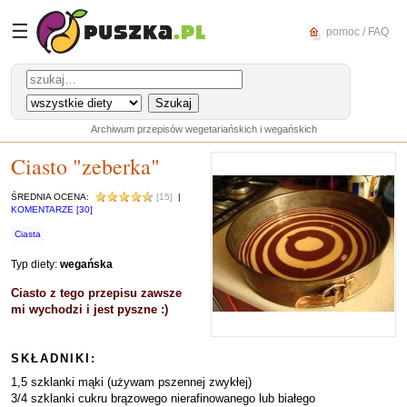
☰
pomoc / FAQ
Archiwum przepisów wegetariańskich i wegańskich
Ciasto "zeberka"
ŚREDNIA OCENA:
[15]
|
KOMENTARZE [30]
Ciasta
Typ diety:
wegańska
Ciasto z tego przepisu zawsze
mi wychodzi i jest pyszne :)
SKŁADNIKI:
1,5 szklanki mąki (używam pszennej zwykłej)
3/4 szklanki cukru brązowego nierafinowanego lub białego