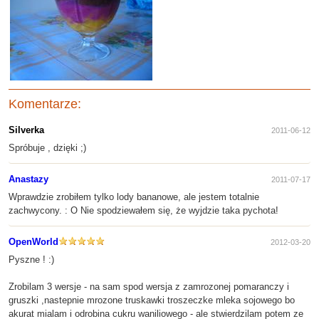
Komentarze:
Silverka
2011-06-12
Spróbuje , dzięki ;)
Anastazy
2011-07-17
Wprawdzie zrobiłem tylko lody bananowe, ale jestem totalnie
zachwycony. : O Nie spodziewałem się, że wyjdzie taka pychota!
OpenWorld
2012-03-20
Pyszne ! :)
Zrobilam 3 wersje - na sam spod wersja z zamrozonej pomaranczy i
gruszki ,nastepnie mrozone truskawki troszeczke mleka sojowego bo
akurat mialam i odrobina cukru waniliowego - ale stwierdzilam potem ze