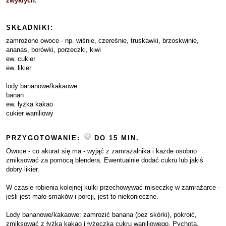
zwykłych.
SKŁADNIKI:
zamrożone owoce - np. wiśnie, czereśnie, truskawki, brzoskwinie,
ananas, borówki, porzeczki, kiwi
ew. cukier
ew. likier
lody bananowe/kakaowe:
banan
ew. łyżka kakao
cukier waniliowy
PRZYGOTOWANIE:
DO 15 MIN.
Owoce - co akurat się ma - wyjąć z zamrażalnika i każde osobno
zmiksować za pomocą blendera. Ewentualnie dodać cukru lub jakiś
dobry likier.
W czasie robienia kolejnej kulki przechowywać miseczkę w zamrażarce -
jeśli jest mało smaków i porcji, jest to niekonieczne.
Lody bananowe/kakaowe: zamrozić banana (bez skórki), pokroić,
zmiksować z łyżką kakao i łyżeczką cukru waniliowego. Pychota.