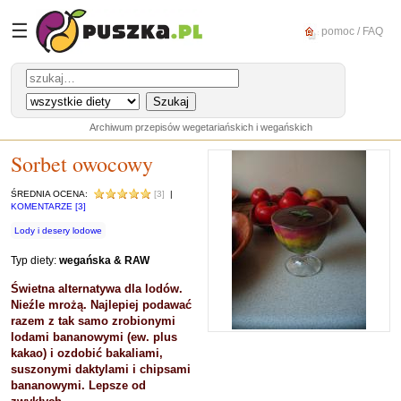
☰
pomoc / FAQ
Archiwum przepisów wegetariańskich i wegańskich
Sorbet owocowy
ŚREDNIA OCENA:
[3]
|
KOMENTARZE [3]
Lody i desery lodowe
Typ diety:
wegańska & RAW
Świetna alternatywa dla lodów.
Nieźle mrożą. Najlepiej podawać
razem z tak samo zrobionymi
lodami bananowymi (ew. plus
kakao) i ozdobić bakaliami,
suszonymi daktylami i chipsami
bananowymi. Lepsze od