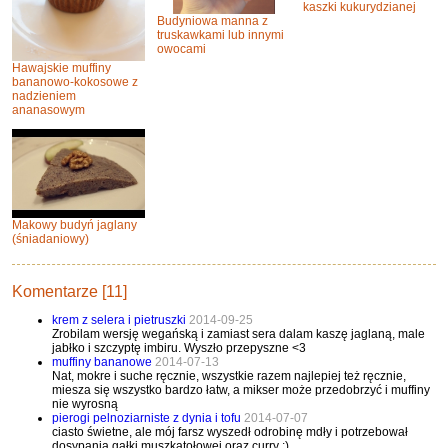
kaszki kukurydzianej
Budyniowa manna z
truskawkami lub innymi
owocami
Hawajskie muffiny
bananowo-kokosowe z
nadzieniem
ananasowym
Makowy budyń jaglany
(śniadaniowy)
Komentarze [11]
krem z selera i pietruszki
2014-09-25
Zrobilam wersję wegańską i zamiast sera dalam kaszę jaglaną, male
jabłko i szczyptę imbiru. Wyszło przepyszne <3
muffiny bananowe
2014-07-13
Nat, mokre i suche ręcznie, wszystkie razem najlepiej też ręcznie,
miesza się wszystko bardzo łatw, a mikser może przedobrzyć i muffiny
nie wyrosną
pierogi pelnoziarniste z dynia i tofu
2014-07-07
ciasto świetne, ale mój farsz wyszedł odrobinę mdły i potrzebował
dosypania gałki muszkatołowej oraz curry ;)