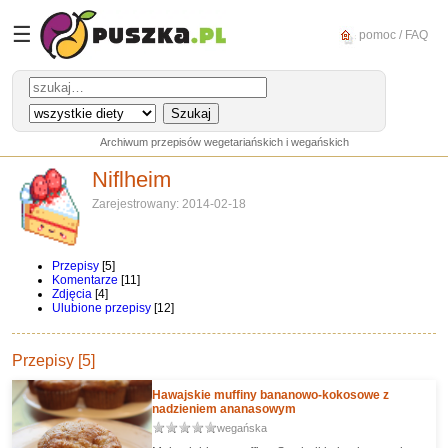
☰
pomoc / FAQ
Archiwum przepisów wegetariańskich i wegańskich
Niflheim
Zarejestrowany: 2014-02-18
Przepisy
[5]
Komentarze
[11]
Zdjęcia
[4]
Ulubione przepisy
[12]
Przepisy [5]
Hawajskie muffiny bananowo-kokosowe z
nadzieniem ananasowym
wegańska