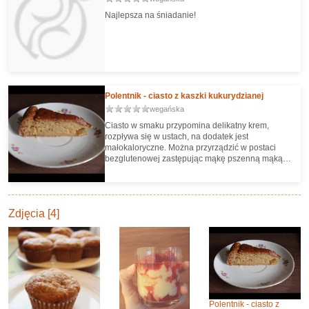
Najlepsza na śniadanie!
Polentnik - ciasto z kaszki kukurydzianej
wegańska
Ciasto w smaku przypomina delikatny krem,
rozpływa się w ustach, na dodatek jest
małokaloryczne. Można przyrządzić w postaci
bezglutenowej zastępując mąkę pszenną mąką
kukurydzianą, tudzież jakimś innym zamiennikiem
Zdjęcia [4]
Polentnik - ciasto z