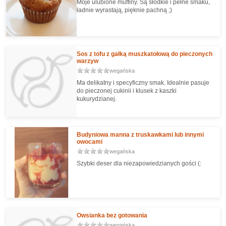
Moje ulubione muffiny. Są słodkie i pełne smaku,
ładnie wyrastają, pięknie pachną ;)
Sos z tofu z gałką muszkatołową do pieczonych
warzyw
wegańska
Ma delikatny i specyficzny smak. Idealnie pasuje
do pieczonej cukinii i klusek z kaszki
kukurydzianej.
Budyniowa manna z truskawkami lub innymi
owocami
wegańska
Szybki deser dla niezapowiedzianych gości (:
Owsianka bez gotowania
wegańska