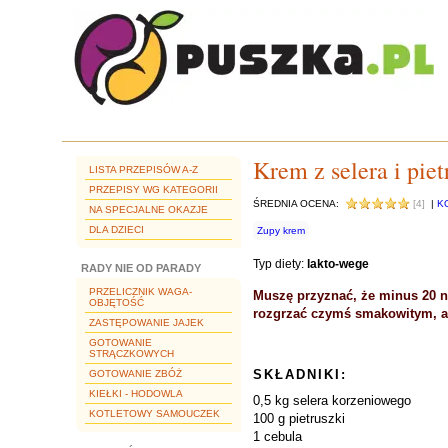
Krem z selera i piet
LISTA PRZEPISÓW A-Z
PRZEPISY WG KATEGORII
ŚREDNIA OCENA:
[4]
|
K
NA SPECJALNE OKAZJE
DLA DZIECI
Zupy krem
Typ diety:
lakto-wege
RADY NIE OD PARADY
PRZELICZNIK WAGA-
Muszę przyznać, że minus 20 ni
OBJĘTOŚĆ
rozgrzać czymś smakowitym, a 
ZASTĘPOWANIE JAJEK
GOTOWANIE
STRĄCZKOWYCH
SKŁADNIKI:
GOTOWANIE ZBÓŻ
KIEŁKI - HODOWLA
0,5 kg selera korzeniowego
KOTLETOWY SAMOUCZEK
100 g pietruszki
1 cebula