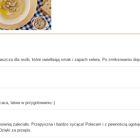
aszcza dla osób, które uwielbiają smak i zapach selera. Po zmiksowaniu d
aca, latwa w przygotowaniu:-)
 jesienią zaleciało. Przepyszna i bardzo sycąca! Polecam i z pewnością ugotu
zięki za przepis.