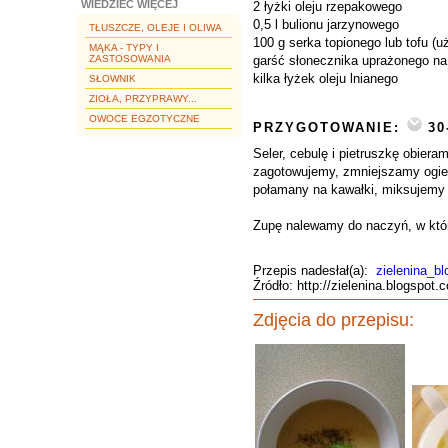
WIEDZIEĆ WIĘCEJ
2 łyżki oleju rzepakowego
0,5 l bulionu jarzynowego
TŁUSZCZE, OLEJE I OLIWA
100 g serka topionego lub tofu (
MĄKA - TYPY I
ZASTOSOWANIA
garść słonecznika uprażonego na 
kilka łyżek oleju lnianego
SŁOWNIK
ZIOŁA, PRZYPRAWY...
OWOCE EGZOTYCZNE
PRZYGOTOWANIE:
30
Seler, cebulę i pietruszkę obier
zagotowujemy, zmniejszamy ogie
połamany na kawałki, miksujemy 
Zupę nalewamy do naczyń, w któ
Przepis nadesłał(a):
zielenina_bl
Źródło: http://zielenina.blogspot.
Zdjęcia do przepisu: