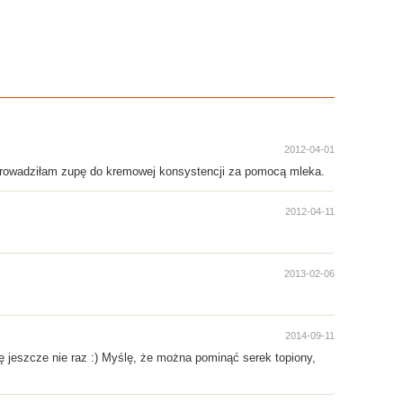
2012-04-01
oprowadziłam zupę do kremowej konsystencji za pomocą mleka.
2012-04-11
2013-02-06
2014-09-11
ję jeszcze nie raz :) Myślę, że można pominąć serek topiony,