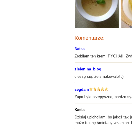
Komentarze:
Natka
Zrobiłam ten krem. PYCHA!!! Zwł
zielenina_blog
cieszę się, że smakowało! :)
segdam
Zupa byla przepyszna, bardzo syc
Kasia
Dzisiaj upichciłam, bo jakoś tak
może trochę śmietany wzamian. D