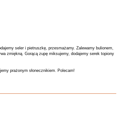
dodajemy seler i pietruszkę, przesmażamy. Zalewamy bulionem,
ywa zmiękną. Gorącą zupę miksujemy, dodajemy serek topiony
ujemy prażonym słonecznikiem. Polecam!