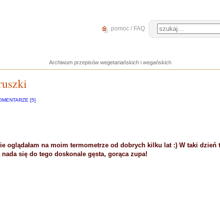
pomoc / FAQ
Archiwum przepisów wegetariańskich i wegańskich
ruszki
OMENTARZE [5]
e oglądałam na moim termometrze od dobrych kilku lat :) W taki dzień t
nada się do tego doskonale gęsta, gorąca zupa!