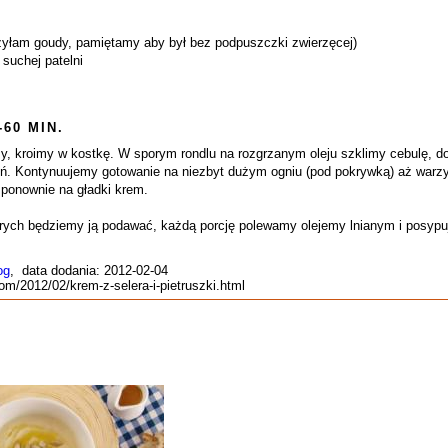
użyłam goudy, pamiętamy aby był bez podpuszczki zwierzęcej)
suchej patelni
-60 MIN.
amy, kroimy w kostkę. W sporym rondlu na rozgrzanym oleju szklimy cebulę, 
ń. Kontynuujemy gotowanie na niezbyt dużym ogniu (pod pokrywką) aż warz
ponownie na gładki krem.
rych będziemy ją podawać, każdą porcję polewamy olejemy lnianym i posyp
og
, data dodania: 2012-02-04
com/2012/02/krem-z-selera-i-pietruszki.html