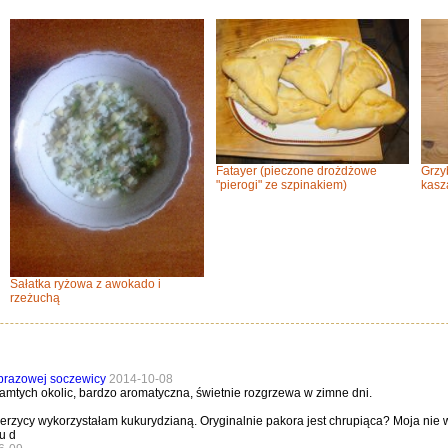
Fatayer (pieczone drożdżowe
Grzy
"pierogi" ze szpinakiem)
kasz
Sałatka ryżowa z awokado i
rzeżuchą
brazowej soczewicy
2014-10-08
amtych okolic, bardzo aromatyczna, świetnie rozgrzewa w zimne dni.
erzycy wykorzystałam kukurydzianą. Oryginalnie pakora jest chrupiąca? Moja nie wy
u d