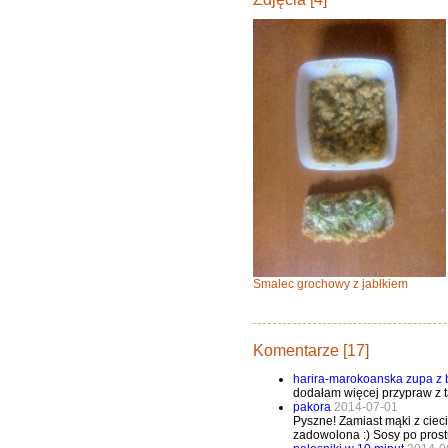
Smalec grochowy z jabłkiem
Komentarze [17]
harira-marokoanska zupa z 
dodałam więcej przypraw z t
pakora
2014-07-01
Pyszne! Zamiast mąki z cieci
zadowolona :) Sosy po prost