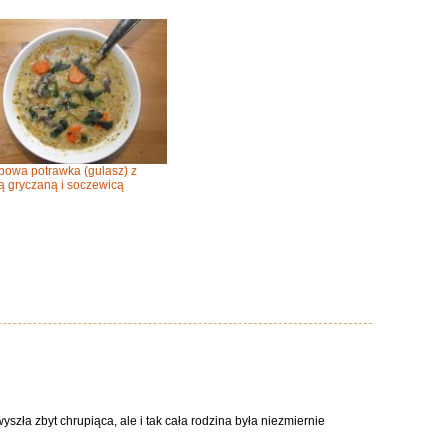
bowa potrawka (gulasz) z
ą gryczaną i soczewicą
szła zbyt chrupiąca, ale i tak cała rodzina była niezmiernie