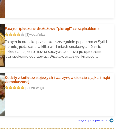
Fatayer (pieczone drożdżowe "pierogi" ze szpinakiem)
[1]
wegańska
Fatayer to arabska przekąska, szczególnie popularna w Syrii i
Libanie, podawana w kilku wariantach smakowych. Jest to
lekkie danie, które można spożywać od razu po upieczeniu,
lecz spokojnie odgrzewać. Wizyta w arabskiej knajpce
zainspirowała mnie do upieczenia własnych diy fatayerów,
wyniki widzicie na zdjęciach :)
Kotlety z kotletów sojowych i warzyw, w cieście z jajka i mąki
ziemniaczanej
[2]
ovo-wege
więcej przepisów [7]