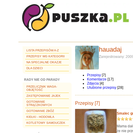
hauadaj
LISTA PRZEPISÓW A-Z
PRZEPISY WG KATEGORII
Zarejestrowany: 200
NA SPECJALNE OKAZJE
DLA DZIECI
Przepisy
[7]
Komentarze
[17]
RADY NIE OD PARADY
Zdjęcia
[4]
PRZELICZNIK WAGA-
Ulubione przepisy
[28]
OBJĘTOŚĆ
ZASTĘPOWANIE JAJEK
GOTOWANIE
Przepisy [7]
STRĄCZKOWYCH
GOTOWANIE ZBÓŻ
Smalec g
KIEŁKI - HODOWLA
KOTLETOWY SAMOUCZEK
Mama dała
że nie pr