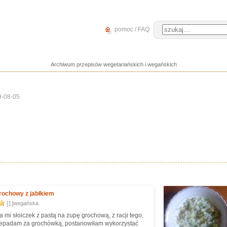
pomoc / FAQ
Archiwum przepisów wegetariańskich i wegańskich
9-08-05
rochowy z jabłkiem
[1]
wegańska
 mi słoiczek z pastą na zupę grochową, z racji tego,
zepadam za grochówką, postanowiłam wykorzystać