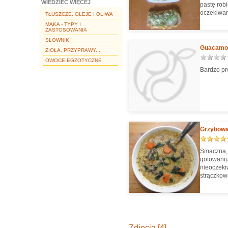
WIEDZIEĆ WIĘCEJ
pastę rob
oczekiwan
TŁUSZCZE, OLEJE I OLIWA
MĄKA - TYPY I
ZASTOSOWANIA
SŁOWNIK
Guacamole
ZIOŁA, PRZYPRAWY...
OWOCE EGZOTYCZNE
Bardzo pr
Grzybowa 
Smaczna, 
gotowaniu
nieoczeki
strączkowe
Zdjęcia [4]