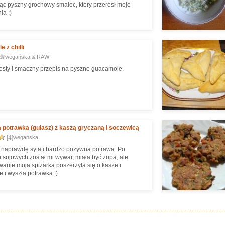
iąc pyszny grochowy smalec, który przerósł moje
ia :)
 z chilli
wegańska & RAW
osty i smaczny przepis na pyszne guacamole.
potrawka (gulasz) z kaszą gryczaną i soczewicą
[4]
wegańska
naprawdę syta i bardzo pożywna potrawa. Po
 sojowych został mi wywar, miała być zupa, ale
wanie moja spiżarka poszerzyła się o kasze i
 i wyszła potrawka :)