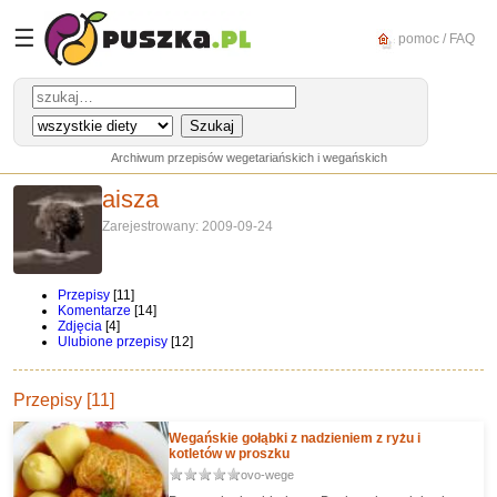
☰
pomoc / FAQ
Archiwum przepisów wegetariańskich i wegańskich
aisza
Zarejestrowany: 2009-09-24
Przepisy
[11]
Komentarze
[14]
Zdjęcia
[4]
Ulubione przepisy
[12]
Przepisy [11]
Wegańskie gołąbki z nadzieniem z ryżu i
kotletów w proszku
ovo-wege