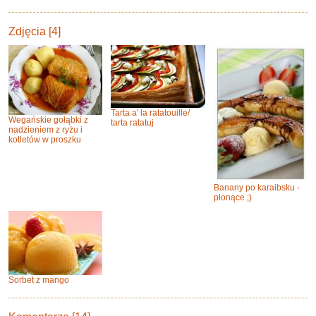
Zdjęcia [4]
Tarta a' la ratatouille/
Wegańskie gołąbki z
tarta ratatuj
nadzieniem z ryżu i
kotletów w proszku
Banany po karaibsku -
płonące ;)
Sorbet z mango