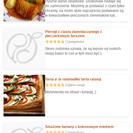
Pyszne danie obiadowe. Doskonale nadaje się
do zamrożenia. Możemy je podawać z czym tylko
chcemy, na moim stole najczęściej podawane są
w towarzystwie pieczonych ziemniaków lub
pieczywa.
Pierogi z ciasta ziamniaczanego z
pieczarkowym farszem
[1]
wegańska
Skoro rodzinka uznała, że są lepsze od ruskich
mojej babci to coś w tym musi być:)
Tarta a' la ratatouille/ tarta ratatuj
[4]
lakto-wege
Wyśmienita na obiad i kolację ;)
Smażone banany z kokosowym mlekiem
[1]
wegańska