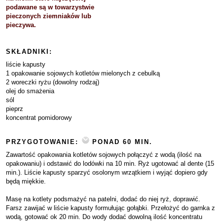
podawane są w towarzystwie
pieczonych ziemniaków lub
pieczywa.
SKŁADNIKI:
liście kapusty
1 opakowanie sojowych kotletów mielonych z cebulką
2 woreczki ryżu (dowolny rodzaj)
olej do smażenia
sól
pieprz
koncentrat pomidorowy
PRZYGOTOWANIE:
PONAD 60 MIN.
Zawartość opakowania kotletów sojowych połączyć z wodą (ilość na
opakowaniu) i odstawić do lodówki na 10 min. Ryż ugotować al dente (15
min.). Liście kapusty sparzyć osolonym wrzątkiem i wyjąć dopiero gdy
będą miękkie.
Masę na kotlety podsmażyć na patelni, dodać do niej ryż, doprawić.
Farsz zawijać w liście kapusty formułując gołąbki. Przełożyć do garnka z
wodą, gotować ok 20 min. Do wody dodać dowolną ilość koncentratu