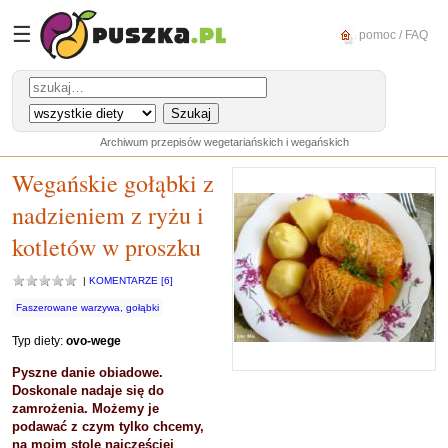
☰
pomoc / FAQ
Archiwum przepisów wegetariańskich i wegańskich
Wegańskie gołąbki z
nadzieniem z ryżu i
kotletów w proszku
|
KOMENTARZE [6]
Faszerowane warzywa, gołąbki
Typ diety:
ovo-wege
Pyszne danie obiadowe.
Doskonale nadaje się do
zamrożenia. Możemy je
podawać z czym tylko chcemy,
na moim stole najczęściej