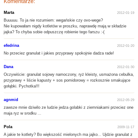
Komentarze:
Marta
2012-01-19
Buuuuu. To ja nie rozumiem: wegańskie czy ovo-wege?
Nie kupowałam nigdy kotletów w proszku, naprawdę mają w składzie
jajka? To chyba sobie odpuszczę robienie tego farszu :-(
efedrina
2012-01-20
No przeciez granulat i jakies przyprawy spokojnie dadza rade!
Dana
2012-01-30
Oczywiście: granulat sojowy namoczony, ryż kleisty, usmażona cebulka,
przyprawy + liście kapusty + sos pomidorowy = rozkosznie smakujące
gołąbki. Pychotka!!!
agnmid
2012-05-29
zawsze mnie dziwilo ze ludzie jedza golabki z ziemniakami przeciez one
maja ryz w srodku ...
Pola
2009-11-17
A jakie te kotlety? Bo większość mielonych ma jajko... Ujdzie granulat z