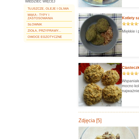
WIEDZIEĆ WIĘCEJ
TŁUSZCZE, OLEJE I OLIWA
MĄKA - TYPY I
Kotlety s
ZASTOSOWANIA
SŁOWNIK
ZIOŁA, PRZYPRAWY...
Miękkie i 
OWOCE EGZOTYCZNE
Ciastecz
Wspaniałe
mocno kok
najważnie
Zdjęcia [5]