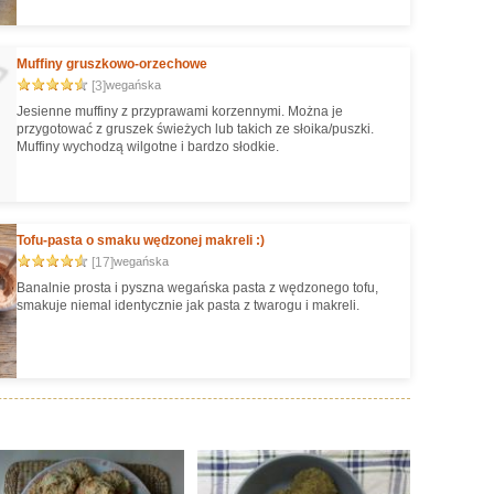
Muffiny gruszkowo-orzechowe
[3]
wegańska
Jesienne muffiny z przyprawami korzennymi. Można je
przygotować z gruszek świeżych lub takich ze słoika/puszki.
Muffiny wychodzą wilgotne i bardzo słodkie.
Tofu-pasta o smaku wędzonej makreli :)
[17]
wegańska
Banalnie prosta i pyszna wegańska pasta z wędzonego tofu,
smakuje niemal identycznie jak pasta z twarogu i makreli.