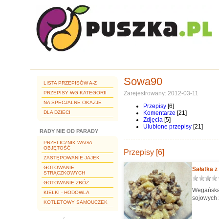
Sowa90
LISTA PRZEPISÓW A-Z
PRZEPISY WG KATEGORII
Zarejestrowany: 2012-03-11
NA SPECJALNE OKAZJE
Przepisy
[6]
DLA DZIECI
Komentarze
[21]
Zdjęcia
[5]
Ulubione przepisy
[21]
RADY NIE OD PARADY
PRZELICZNIK WAGA-
OBJĘTOŚĆ
Przepisy [6]
ZASTĘPOWANIE JAJEK
GOTOWANIE
Sałatka z
STRĄCZKOWYCH
GOTOWANIE ZBÓŻ
Wegańska 
KIEŁKI - HODOWLA
sojowych 
KOTLETOWY SAMOUCZEK