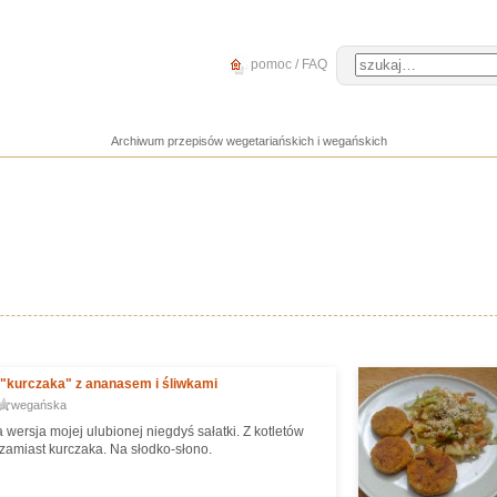
pomoc / FAQ
Archiwum przepisów wegetariańskich i wegańskich
 "kurczaka" z ananasem i śliwkami
wegańska
wersja mojej ulubionej niegdyś sałatki. Z kotletów
zamiast kurczaka. Na słodko-słono.