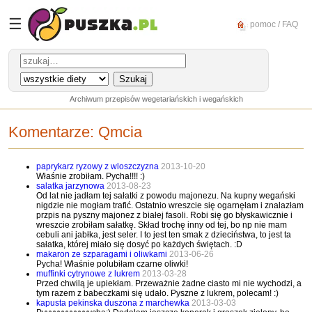
☰
pomoc / FAQ
Archiwum przepisów wegetariańskich i wegańskich
Komentarze:
Qmcia
paprykarz ryzowy z wloszczyzna
2013-10-20
Właśnie zrobiłam. Pycha!!!! :)
salatka jarzynowa
2013-08-23
Od lat nie jadłam tej sałatki z powodu majonezu. Na kupny wegański
nigdzie nie mogłam trafić. Ostatnio wreszcie się ogarnęłam i znalazłam
przpis na pyszny majonez z białej fasoli. Robi się go błyskawicznie i
wreszcie zrobiłam sałatkę. Skład trochę inny od tej, bo np nie mam
cebuli ani jabłka, jest seler. I to jest ten smak z dzieciństwa, to jest ta
sałatka, której miało się dosyć po każdych świętach. :D
makaron ze szparagami i oliwkami
2013-06-26
Pycha! Właśnie polubiłam czarne oliwki!
muffinki cytrynowe z lukrem
2013-03-28
Przed chwilą je upiekłam. Przeważnie żadne ciasto mi nie wychodzi, a
tym razem z babeczkami się udało. Pyszne z lukrem, polecam! :)
kapusta pekinska duszona z marchewka
2013-03-03