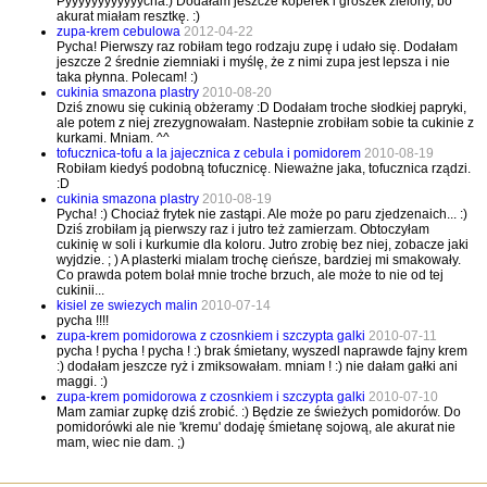
Pyyyyyyyyyyyycha:) Dodałam jeszcze koperek i groszek zielony, bo
akurat miałam resztkę. :)
zupa-krem cebulowa
2012-04-22
Pycha! Pierwszy raz robiłam tego rodzaju zupę i udało się. Dodałam
jeszcze 2 średnie ziemniaki i myślę, że z nimi zupa jest lepsza i nie
taka płynna. Polecam! :)
cukinia smazona plastry
2010-08-20
Dziś znowu się cukinią obżeramy :D Dodałam troche słodkiej papryki,
ale potem z niej zrezygnowałam. Nastepnie zrobiłam sobie ta cukinie z
kurkami. Mniam. ^^
tofucznica-tofu a la jajecznica z cebula i pomidorem
2010-08-19
Robiłam kiedyś podobną tofucznicę. Nieważne jaka, tofucznica rządzi.
:D
cukinia smazona plastry
2010-08-19
Pycha! :) Chociaż frytek nie zastąpi. Ale może po paru zjedzenaich... :)
Dziś zrobiłam ją pierwszy raz i jutro też zamierzam. Obtoczyłam
cukinię w soli i kurkumie dla koloru. Jutro zrobię bez niej, zobacze jaki
wyjdzie. ; ) A plasterki mialam trochę cieńsze, bardziej mi smakowały.
Co prawda potem bolał mnie troche brzuch, ale może to nie od tej
cukinii...
kisiel ze swiezych malin
2010-07-14
pycha !!!!
zupa-krem pomidorowa z czosnkiem i szczypta galki
2010-07-11
pycha ! pycha ! pycha ! :) brak śmietany, wyszedl naprawde fajny krem
:) dodałam jeszcze ryż i zmiksowałam. mniam ! :) nie dałam gałki ani
maggi. :)
zupa-krem pomidorowa z czosnkiem i szczypta galki
2010-07-10
Mam zamiar zupkę dziś zrobić. :) Będzie ze świeżych pomidorów. Do
pomidorówki ale nie 'kremu' dodaję śmietanę sojową, ale akurat nie
mam, wiec nie dam. ;)