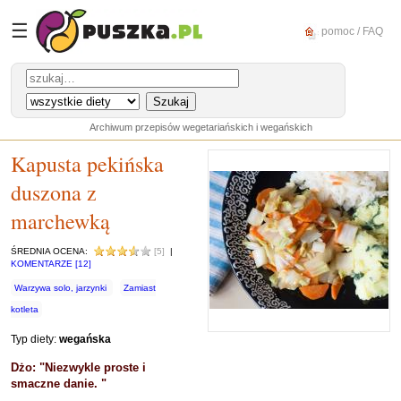
☰
pomoc / FAQ
Archiwum przepisów wegetariańskich i wegańskich
Kapusta pekińska
duszona z
marchewką
ŚREDNIA OCENA:
[5]
|
KOMENTARZE [12]
Warzywa solo, jarzynki
Zamiast
kotleta
Typ diety:
wegańska
Dżo: "Niezwykle proste i
smaczne danie. "