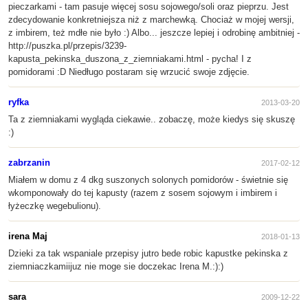
pieczarkami - tam pasuje więcej sosu sojowego/soli oraz pieprzu. Jest
zdecydowanie konkretniejsza niż z marchewką. Chociaż w mojej wersji,
z imbirem, też mdłe nie było :) Albo... jeszcze lepiej i odrobinę ambitniej -
http://puszka.pl/przepis/3239-
kapusta_pekinska_duszona_z_ziemniakami.html - pycha! I z
pomidorami :D Niedługo postaram się wrzucić swoje zdjęcie.
ryfka
2013-03-20
Ta z ziemniakami wygląda ciekawie.. zobaczę, może kiedys się skuszę
:)
zabrzanin
2017-02-12
Miałem w domu z 4 dkg suszonych solonych pomidorów - świetnie się
wkomponowały do tej kapusty (razem z sosem sojowym i imbirem i
łyżeczkę wegebulionu).
irena Maj
2018-01-13
Dzieki za tak wspaniale przepisy jutro bede robic kapustke pekinska z
ziemniaczkamiijuz nie moge sie doczekac Irena M.:):)
sara
2009-12-22