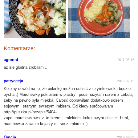
Komentarze:
agnmid
2011-05-16
az sie glodna zrobilam ...
patrycccja
2013-02-15
Kolejny dowód na to, że pekinkę można udusić z czymkolwiek i będzie
pycha ;) Marchewkę pokroiłam w plastry i podsmażyłam razem z cebulą,
żeby na pewno była miękka. Całość doprawiłam dodatkowo sosem
sojowym i startym, świeżym imbirem. Od kiedy spróbowałam
http://puszka.pl/przepis/5404-
zupa_marchewkowa_z_imbirem_i_mlekiem_kokosowym-delicje_.html,
marchewka zawsze kojarzy mi się z imbirem :)
Qmcia
2013-03-03