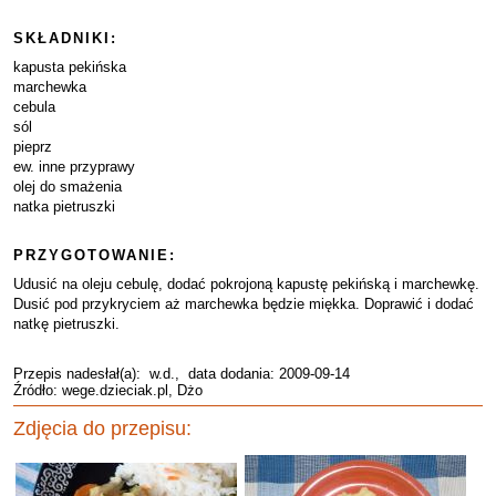
SKŁADNIKI:
kapusta pekińska
marchewka
cebula
sól
pieprz
ew. inne przyprawy
olej do smażenia
natka pietruszki
PRZYGOTOWANIE:
Udusić na oleju cebulę, dodać pokrojoną kapustę pekińską i marchewkę.
Dusić pod przykryciem aż marchewka będzie miękka. Doprawić i dodać
natkę pietruszki.
Przepis nadesłał(a):
w.d.
, data dodania: 2009-09-14
Źródło: wege.dzieciak.pl, Dżo
Zdjęcia do przepisu: