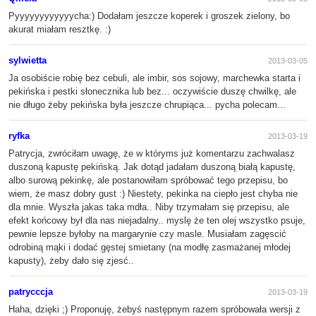
Pyyyyyyyyyyyycha:) Dodałam jeszcze koperek i groszek zielony, bo
akurat miałam resztkę. :)
sylwietta
2013-03-05
Ja osobiście robię bez cebuli, ale imbir, sos sojowy, marchewka starta i
pekińska i pestki słonecznika lub bez... oczywiście duszę chwilkę, ale
nie długo żeby pekińska była jeszcze chrupiąca... pycha polecam...
ryfka
2013-03-19
Patrycja, zwróciłam uwagę, że w któryms już komentarzu zachwalasz
duszoną kapustę pekińską. Jak dotąd jadałam duszoną białą kapustę,
albo surową pekinkę, ale postanowiłam spróbować tego przepisu, bo
wiem, że masz dobry gust :) Niestety, pekinka na ciepło jest chyba nie
dla mnie. Wyszła jakas taka mdła.. Niby trzymałam się przepisu, ale
efekt końcowy był dla nas niejadalny.. myslę że ten olej wszystko psuje,
pewnie lepsze byłoby na margarynie czy masle. Musiałam zagęscić
odrobiną mąki i dodać gęstej smietany (na modłę zasmażanej młodej
kapusty), żeby dało się zjesć..
patrycccja
2013-03-19
Haha, dzięki ;) Proponuję, żebyś następnym razem spróbowała wersji z