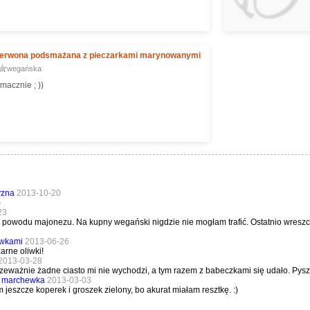
zerwona podsmażana z pieczarkami marynowanymi
wegańska
macznie ; ))
yzna
2013-10-20
)
23
i z powodu majonezu. Na kupny wegański nigdzie nie mogłam trafić. Ostatnio wreszc
iwkami
2013-06-26
arne oliwki!
2013-03-28
rzeważnie żadne ciasto mi nie wychodzi, a tym razem z babeczkami się udało. Pysz
z marchewka
2013-03-03
jeszcze koperek i groszek zielony, bo akurat miałam resztkę. :)