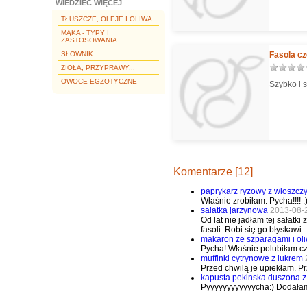
WIEDZIEĆ WIĘCEJ
TŁUSZCZE, OLEJE I OLIWA
MĄKA - TYPY I
ZASTOSOWANIA
SŁOWNIK
Fasola c
ZIOŁA, PRZYPRAWY...
OWOCE EGZOTYCZNE
Szybko i s
Komentarze [12]
paprykarz ryzowy z wloszcz
Właśnie zrobiłam. Pycha!!!! :
salatka jarzynowa
2013-08-
Od lat nie jadłam tej sałatk
fasoli. Robi się go błyskawi
makaron ze szparagami i ol
Pycha! Właśnie polubiłam cz
muffinki cytrynowe z lukrem
Przed chwilą je upiekłam. P
kapusta pekinska duszona 
Pyyyyyyyyyyyycha:) Dodałam 