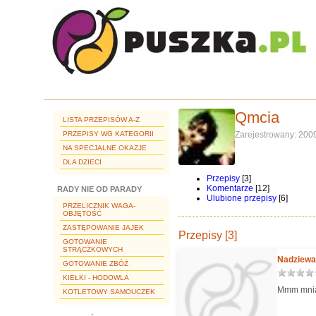
Qmcia
LISTA PRZEPISÓW A-Z
PRZEPISY WG KATEGORII
Zarejestrowany: 200
NA SPECJALNE OKAZJE
DLA DZIECI
Przepisy
[3]
Komentarze
[12]
RADY NIE OD PARADY
Ulubione przepisy
[6]
PRZELICZNIK WAGA-
OBJĘTOŚĆ
ZASTĘPOWANIE JAJEK
Przepisy [3]
GOTOWANIE
STRĄCZKOWYCH
Nadziewa
GOTOWANIE ZBÓŻ
KIEŁKI - HODOWLA
Mmm mni
KOTLETOWY SAMOUCZEK