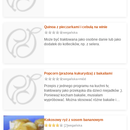
Quinoa z pieczarkami i cebulą na winie
wegańska
Może być traktowana jako osobne danie lub jako
dodatek do kotlecików, np. z selera.
Popcorn (prażona kukurydza) z bakaliami
wegańska+miód
Przepis z jednego programu na kuchni tv,
traktowany jako przekąska dla dzieci niejadków ;).
Ponieważ kocham bakalie, musiałam
wypróbować. Można stosować różne bakalie i
orzechy - ja wybrałam bezpieczne dla mnie, gdyż
jestem matką karmiącą :) Natomiast POLECAM
koniecznie dodać wiórki kokosowe :)
Kokosowy ryż z sosem bananowym
[2]
wegańska