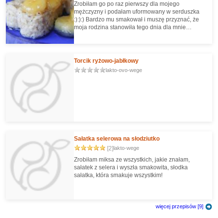
Zrobiłam go po raz pierwszy dla mojego
mężczyzny i podałam uformowany w serduszka
:):):) Bardzo mu smakował i muszę przyznać, że
moja rodzina stanowiła tego dnia dla mnie
problem, bo ciągle kogoś przyłapywałam na
podjadaniu!
Torcik ryżowo-jabłkowy
lakto-ovo-wege
Sałatka selerowa na słodziutko
[2]
lakto-wege
Zrobiłam miksa ze wszystkich, jakie znałam,
sałatek z selera i wyszła smakowita, słodka
sałatka, która smakuje wszystkim!
więcej przepisów [9]