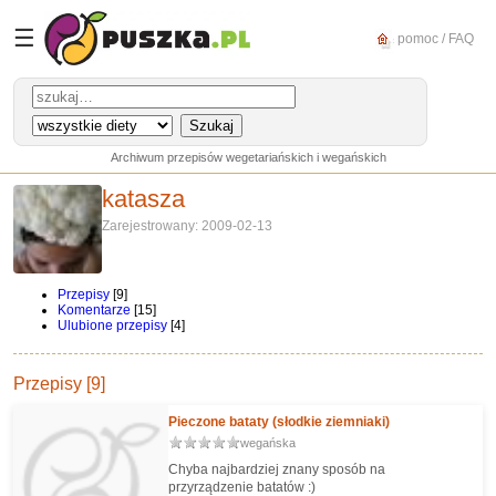
☰
pomoc / FAQ
Archiwum przepisów wegetariańskich i wegańskich
katasza
Zarejestrowany: 2009-02-13
Przepisy
[9]
Komentarze
[15]
Ulubione przepisy
[4]
Przepisy [9]
Pieczone bataty (słodkie ziemniaki)
wegańska
Chyba najbardziej znany sposób na
przyrządzenie batatów :)