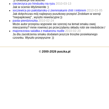
:)) Gratulacje dla autorki!
ciecierzyca po hindusku na ryzu
2010-03-13
Jak w ocenie-Wyśmienite :)
soczewica po pakistansku-z ziemniakami chili i imbirem
2010-03-05
Jak dotychczas mój najlepszy puszkowy przepis! Zrobiłam w wersji
"niepapkowej" , wyszło rewelacyjne:))
pasta-pierdzioszka
2010-02-24
Może autor przepisu wypowie sie szerzej na temat smaku owej
mieszaniny? mnie rowniez po przeczytaniu składu robi sie niedobrze:/
majonezowa salatka z makaronu nudle
2010-02-20
Ja dla zaostrzenia smaku dodałam jeszcze troszke posiekanego
czosnku. Wyszło przepyszne :))
©
2000-2026 puszka.pl