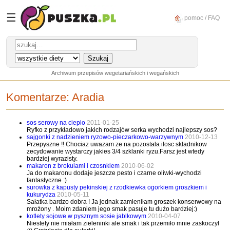
☰
pomoc / FAQ
Archiwum przepisów wegetariańskich i wegańskich
Komentarze:
Aradia
sos serowy na cieplo
2011-01-25
Ryfko z przykładowo jakich rodzajów serka wychodzi najlepszy sos?
sajgonki z nadzieniem ryzowo-pieczarkowo-warzywnym
2010-12-13
Przepyszne !! Chociaz uwazam ze na pozostala ilosc skladnikow
zecydowanie wystarczy jakies 3/4 szklanki ryzu.Farsz jest wtedy
bardziej wyrazisty.
makaron z brokulami i czosnkiem
2010-06-02
Ja do makaronu dodaje jeszcze pesto i czarne oliwki-wychodzi
fantastyczne :)
surowka z kapusty pekinskiej z rzodkiewka ogorkiem groszkiem i
kukurydza
2010-05-11
Sałatka bardzo dobra ! Ja jednak zamieniłam groszek konserwowy na
mrożony . Moim zdaniem jego smak pasuje tu dużo bardziej:)
kotlety sojowe w pysznym sosie jablkowym
2010-04-07
Niestety nie miałam zieleninki ale smak i tak przemiło mnie zaskoczył