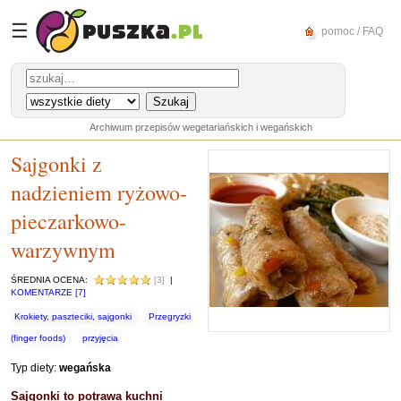
☰
pomoc / FAQ
Archiwum przepisów wegetariańskich i wegańskich
Sajgonki z
nadzieniem ryżowo-
pieczarkowo-
warzywnym
ŚREDNIA OCENA:
[3]
|
KOMENTARZE [7]
Krokiety, paszteciki, sajgonki
Przegryzki
(finger foods)
przyjęcia
Typ diety:
wegańska
Sajgonki to potrawa kuchni