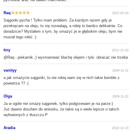
Raq
2012-03-20
Sajgonki pycha ! Tylko mam problem. Za każdym razem gdy je
przekręcam na oleju, to się rozwalają, a robię to bardzo delikatnie. Co
doradzicie? Myślałem o tym, by smażyć je w głębokim oleju, bym nie
musiał tego robić :)
tiny
2012-12-10
@Raq - piekarnik ;) wysmarować blachę olejem i tyle. obracać nie trzeba
vanityy
2009-11-21
a jak smażycie sajgonki, to nie robią wam się w nich takie bomble z
powietrza ?? :(
Olga
2009-11-22
Ja w ogóle nie smażę sajgonek, tylko podgrzewam je na parze:)
Już dawno doszłam do wniosku, że takie są o wiele lepsze o takich
wyłowionych z tłuszczu:P
Aradia
2010-12-13