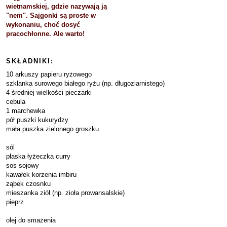
wietnamskiej, gdzie nazywają ją
"nem". Sajgonki są proste w
wykonaniu, choć dosyć
pracochłonne. Ale warto!
SKŁADNIKI:
10 arkuszy papieru ryżowego
szklanka surowego białego ryżu (np. długoziarnistego)
4 średniej wielkości pieczarki
cebula
1 marchewka
pół puszki kukurydzy
mała puszka zielonego groszku
sól
płaska łyżeczka curry
sos sojowy
kawałek korzenia imbiru
ząbek czosnku
mieszanka ziół (np. zioła prowansalskie)
pieprz
olej do smażenia