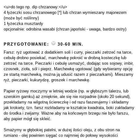
<u>do tego np. dip chrzanowy:</u>
4 łyżeczki sosu chrzanowego [*] lub chrzan wymieszany majonezem
(może być roślinny)
1 łyżeczka musztardy
opcjonalnie: odrobina wasabi (chrzan japoński - uwaga, bardzo ostry)
PRZYGOTOWANIE:
30-60 MIN.
Farsz: ryż ugotować z dodatkiem soli i curry, pieczarki zetrzeć na tarce,
cebulę drobno posiekać, marchewkę pokroić w drobną kosteczkę lub
zetrzeć na tarce. Pieczarki i cebulę usmażyć, dodając sos sojowy, imbir,
czosnek, zioła, sól i pieprz. Marchewkę ugotować (gdy wybieramy opcję
ze startą marchewką, można ją udusić razem z pieczarkami). Mieszamy
ryż, pieczarki, kukurydzę, groszek i marchewkę.
Papier ryżowy moczymy w letniej wodzie (np. w głębszym talerzu, lub
szerokim garnku) aż zmięknie, ale się nie rozpadnie (około 20 sekund),
przekładamy na wilgotną ściereczkę i od razu faszerujemy i składamy
jak krokiety, tzn. farsz rozkładamy w kształcie kwadrata, boki zakładamy
do środka i zwijamy. Ważne aby na końcowym brzegu nie było farszu,
aby papier mógł się skleić.
Smażymy w głębokiej patelni, w dużej ilości oleju, z obu stron na
rumiano - olej powinien sięgać co najmniej do połowy wysokości