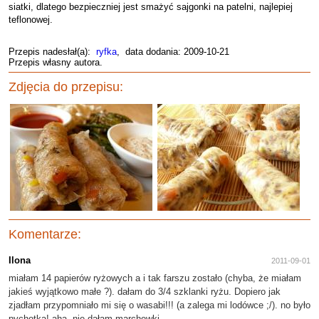
siatki, dlatego bezpieczniej jest smażyć sajgonki na patelni, najlepiej
teflonowej.
Przepis nadesłał(a):
ryfka
, data dodania: 2009-10-21
Przepis własny autora.
Zdjęcia do przepisu:
Komentarze:
Ilona
2011-09-01
miałam 14 papierów ryżowych a i tak farszu zostało (chyba, że miałam
jakieś wyjątkowo małe ?). dałam do 3/4 szklanki ryżu. Dopiero jak
zjadłam przypomniało mi się o wasabi!!! (a zalega mi lodówce ;/). no było
pychotka! aha, nie dałam marchewki.