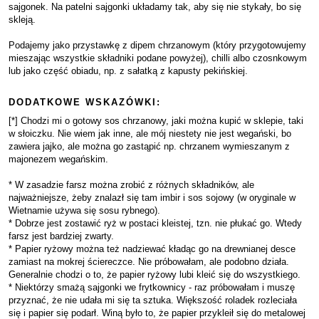
sajgonek. Na patelni sajgonki układamy tak, aby się nie stykały, bo się
skleją.
Podajemy jako przystawkę z dipem chrzanowym (który przygotowujemy
mieszając wszystkie składniki podane powyżej), chilli albo czosnkowym
lub jako część obiadu, np. z sałatką z kapusty pekińskiej.
DODATKOWE WSKAZÓWKI:
[*] Chodzi mi o gotowy sos chrzanowy, jaki można kupić w sklepie, taki
w słoiczku. Nie wiem jak inne, ale mój niestety nie jest wegański, bo
zawiera jajko, ale można go zastąpić np. chrzanem wymieszanym z
majonezem wegańskim.
* W zasadzie farsz można zrobić z różnych składników, ale
najważniejsze, żeby znalazł się tam imbir i sos sojowy (w oryginale w
Wietnamie używa się sosu rybnego).
* Dobrze jest zostawić ryż w postaci kleistej, tzn. nie płukać go. Wtedy
farsz jest bardziej zwarty.
* Papier ryżowy można też nadziewać kładąc go na drewnianej desce
zamiast na mokrej ściereczce. Nie próbowałam, ale podobno działa.
Generalnie chodzi o to, że papier ryżowy lubi kleić się do wszystkiego.
* Niektórzy smażą sajgonki we frytkownicy - raz próbowałam i muszę
przyznać, że nie udała mi się ta sztuka. Większość roladek rozleciała
się i papier się podarł. Winą było to, że papier przykleił się do metalowej