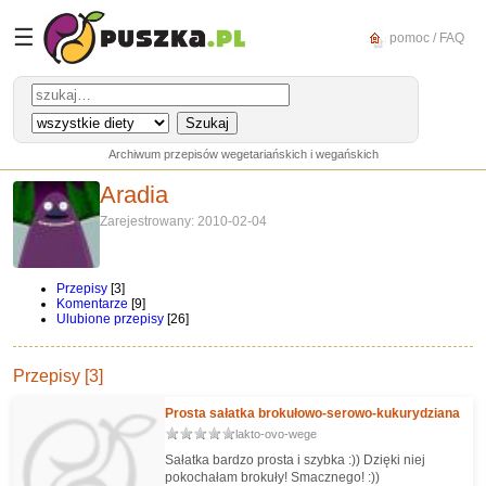
☰
pomoc / FAQ
Archiwum przepisów wegetariańskich i wegańskich
Aradia
Zarejestrowany: 2010-02-04
Przepisy
[3]
Komentarze
[9]
Ulubione przepisy
[26]
Przepisy [3]
Prosta sałatka brokułowo-serowo-kukurydziana
lakto-ovo-wege
Sałatka bardzo prosta i szybka :)) Dzięki niej
pokochałam brokuły! Smacznego! :))