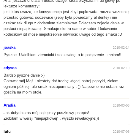
Aha, jeszcze chcialam dodac uwage, ktora przyszla mi do glowy po
lekturze komentarzy:
jesli ktos uwaza, ze konsystencja jest zbyt papkowata, mozna wczesniej
przestac gotowac soczewice (zeby byla powiedzmy al dente) i nie
czekac tak dlugo z dodatniem ziemniakow. Dolaczam zdjecie dania w
postaci niepapkowatej. Smakuje ekstra samo w sobie. Dodawanie
kotlecikow itd moze niepotrzebnie odwrocic uwage od tego smaku :D
joaska
2010-02-14
Pyszne. Uwielbiam ziemniaki i soczewicę, a to połączenie...mniam!!!
edysqa
2010-02-19
Bardzo pyszne danie :-)
Gotował mój Mąż i niestety dał trochę więcej ostrej papryki, ziałam
ogniem później, ale smak niezapomniany :-)) Na pewno nie ostatni raz
gościła na moim stole.
Aradia
2010-03-05
Jak dotychczas mój najlepszy puszkowy przepis!
Zrobiłam w wersji "niepapkowej" , wyszło rewelacyjne:))
lulu
2010-07-08