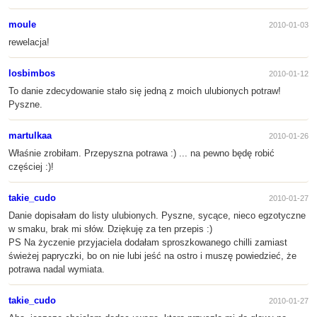
moule
2010-01-03
rewelacja!
losbimbos
2010-01-12
To danie zdecydowanie stało się jedną z moich ulubionych potraw!
Pyszne.
martulkaa
2010-01-26
Właśnie zrobiłam. Przepyszna potrawa :) ... na pewno będę robić
częściej :)!
takie_cudo
2010-01-27
Danie dopisałam do listy ulubionych. Pyszne, sycące, nieco egzotyczne
w smaku, brak mi słów. Dziękuję za ten przepis :)
PS Na życzenie przyjaciela dodałam sproszkowanego chilli zamiast
świeżej papryczki, bo on nie lubi jeść na ostro i muszę powiedzieć, że
potrawa nadal wymiata.
takie_cudo
2010-01-27