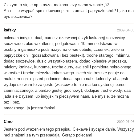
Z czym to się je np. kasza, makaron czy samo w sobie ;)?
Aha... ile wsypać sproszkowanej chilli zamiast papryczki chili? I jaka ma
być soczewica?
kafsky
2009-04-05
polecam indyjski daal, puree z czerwonej (czyli luskanej) soczewicy :
soczewice zalac wrzatkiem, podgotowac z 10 min i odstawic. w
osobnym garnuszku podsmazyc na oliwie cebule, czosnek, zielona
papryczke chili (poszatkowana i bez pestek!), troche startego imbimru,
dodac soczewice, dusic wszystko razem, dodac kolendre w proszku,
mielony kminek, kurkume, troche curry, ew. soli i pomidora pokrojonego
w kostke i troche mleczka kokosowego. niech sie troszke gotuje na
malutkim ogniu. przed podaniem dodac sporo natki kolendry. aha jesli
wydaje sie wam to za geste (wlasciwie to nie ma konsystencji puree
ziemniaczanego, a bardzo gestej grochowy), dodajcie troche wody. daal
jada sie z ryzem lub indyjskim pieczywem naan, ale mysle, ze mozna
tez i bez.
smacznego, ja jestem fanka!
Cino
2009-07-06
Jestem pod wrażeniem tego przepisu. Ciekawe i sycące danie. Wszyscy
moi znajomi za tym przepadają. Gorąco polecam!