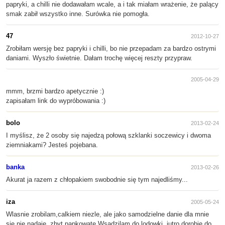
papryki, a chilli nie dodawałam wcale, a i tak miałam wrażenie, że palący
smak zabił wszystko inne. Surówka nie pomogła.
47
2012-10-27
Zrobiłam wersję bez papryki i chilli, bo nie przepadam za bardzo ostrymi
daniami. Wyszło świetnie. Dałam trochę więcej reszty przypraw.
2005-04-29
mmm, brzmi bardzo apetycznie :)
zapisałam link do wypróbowania :)
bolo
2013-02-24
I myślisz, że 2 osoby się najedzą połową szklanki soczewicy i dwoma
ziemniakami? Jesteś pojebana.
banka
2013-02-26
Akurat ja razem z chłopakiem swobodnie się tym najedliśmy...
iza
2005-05-24
Wlasnie zrobilam,calkiem niezle, ale jako samodzielne danie dla mnie
sie nie nadaje, zbyt papkowate.Wsadzilam do lodowki, jutro dorobie do