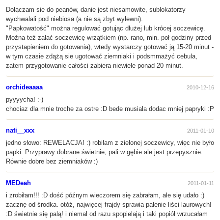
Dolączam sie do peanów, danie jest niesamowite, sublokatorzy
wychwalali pod niebiosa (a nie są zbyt wylewni).
"Papkowatość" można regulować gotując dłużej lub krócej soczewicę.
Można też zalać soczewicę wrzątkiem (np. rano, min. poł godziny przed
przystapieniem do gotowania), wtedy wystarczy gotować ją 15-20 minut -
w tym czasie zdążą sie ugotować ziemniaki i podsmmażyć cebula,
zatem przygotowanie całości zabiera niewiele ponad 20 minut.
orchideaaaa
2010-12-16
pyyyycha! :-)
chociaz dla mnie troche za ostre :D bede musiala dodac mniej papryki :P
nati__xxx
2011-01-10
jedno słowo: REWELACJA! :) robiłam z zielonej soczewicy, więc nie było
papki. Przyprawy dobrane świetnie, pali w gębie ale jest przepysznie.
Równie dobre bez ziemniaków :)
MEDeah
2011-01-11
i zrobiłam!!! :D dość późnym wieczorem się zabrałam, ale się udało :)
zacznę od środka. otóż, najwięcej frajdy sprawia palenie liści laurowych!
:D świetnie się palą! i niemal od razu spopielają i taki popiół wrzucałam