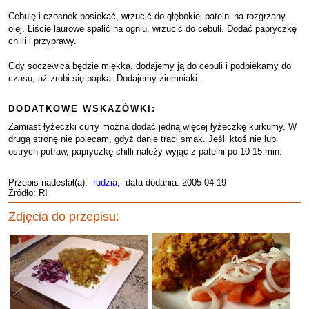
Cebulę i czosnek posiekać, wrzucić do głębokiej patelni na rozgrzany
olej. Liście laurowe spalić na ogniu, wrzucić do cebuli. Dodać papryczkę
chilli i przyprawy.
Gdy soczewica będzie miękka, dodajemy ją do cebuli i podpiekamy do
czasu, aż zrobi się papka. Dodajemy ziemniaki.
DODATKOWE WSKAZÓWKI:
Zamiast łyżeczki curry można dodać jedną więcej łyżeczkę kurkumy. W
drugą stronę nie polecam, gdyż danie traci smak. Jeśli ktoś nie lubi
ostrych potraw, papryczkę chilli należy wyjąć z patelni po 10-15 min.
Przepis nadesłał(a):
rudzia
, data dodania: 2005-04-19
Źródło: RI
Zdjęcia do przepisu: