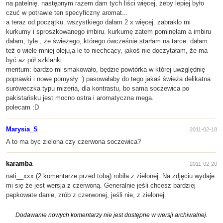
na patelnię. następnym razem dam tych liści więcej, żeby lepiej było
czuć w potrawie ten specyficzny aromat...
a teraz od początku. wszystkiego dałam 2 x więcej. zabrakło mi
kurkumy i sproszkowanego imbiru. kurkumę zatem pominęłam a imbiru
dałam, tyle , że świeżego, którego ówcześnie starłam na tarce. dałam
też o wiele mniej oleju,a le to niechcący, jakoś nie doczytałam, że ma
być aż pół szklanki.
meritum: bardzo mi smakowało, będzie powtórka w której uwzględnię
poprawki i nowe pomysły :) pasowałaby do tego jakaś świeża delikatna
suróweczka typu mizeria, dla kontrastu, bo sama soczewica po
pakistańsku jest mocno ostra i aromatyczna mega.
polecam :D
Marysia_S
2011-02-18
A to ma byc zielona czy czerwona soczewica?
karamba
2011-02-20
nati__xxx (2 komentarze przed tobą) robiła z zielonej. Na zdjęciu wydaje
mi się że jest wersja z czerwoną. Generalnie jeśli chcesz bardziej
papkowate danie, zrób z czerwonej, jeśli nie, z zielonej.
Dodawanie nowych komentarzy nie jest dostępne w wersji archiwalnej.