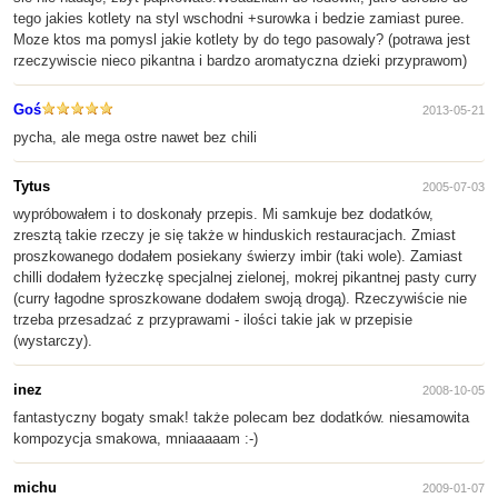
tego jakies kotlety na styl wschodni +surowka i bedzie zamiast puree.
Moze ktos ma pomysl jakie kotlety by do tego pasowaly? (potrawa jest
rzeczywiscie nieco pikantna i bardzo aromatyczna dzieki przyprawom)
Goś
2013-05-21
pycha, ale mega ostre nawet bez chili
Tytus
2005-07-03
wypróbowałem i to doskonały przepis. Mi samkuje bez dodatków,
zresztą takie rzeczy je się także w hinduskich restauracjach. Zmiast
proszkowanego dodałem posiekany świerzy imbir (taki wole). Zamiast
chilli dodałem łyżeczkę specjalnej zielonej, mokrej pikantnej pasty curry
(curry łagodne sproszkowane dodałem swoją drogą). Rzeczywiście nie
trzeba przesadzać z przyprawami - ilości takie jak w przepisie
(wystarczy).
inez
2008-10-05
fantastyczny bogaty smak! także polecam bez dodatków. niesamowita
kompozycja smakowa, mniaaaaam :-)
michu
2009-01-07