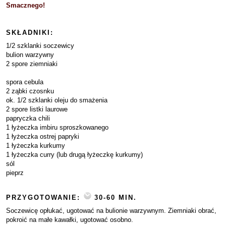
Smacznego!
SKŁADNIKI:
1/2 szklanki soczewicy
bulion warzywny
2 spore ziemniaki
spora cebula
2 ząbki czosnku
ok. 1/2 szklanki oleju do smażenia
2 spore listki laurowe
papryczka chili
1 łyżeczka imbiru sproszkowanego
1 łyżeczka ostrej papryki
1 łyżeczka kurkumy
1 łyżeczka curry (lub drugą łyżeczkę kurkumy)
sól
pieprz
PRZYGOTOWANIE:
30-60 MIN.
Soczewicę opłukać, ugotować na bulionie warzywnym. Ziemniaki obrać,
pokroić na małe kawałki, ugotować osobno.