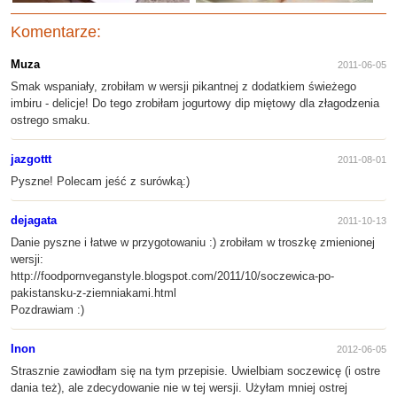
Komentarze:
Muza
2011-06-05
Smak wspaniały, zrobiłam w wersji pikantnej z dodatkiem świeżego
imbiru - delicje! Do tego zrobiłam jogurtowy dip miętowy dla złagodzenia
ostrego smaku.
jazgottt
2011-08-01
Pyszne! Polecam jeść z surówką:)
dejagata
2011-10-13
Danie pyszne i łatwe w przygotowaniu :) zrobiłam w troszkę zmienionej
wersji:
http://foodpornveganstyle.blogspot.com/2011/10/soczewica-po-
pakistansku-z-ziemniakami.html
Pozdrawiam :)
Inon
2012-06-05
Strasznie zawiodłam się na tym przepisie. Uwielbiam soczewicę (i ostre
dania też), ale zdecydowanie nie w tej wersji. Użyłam mniej ostrej