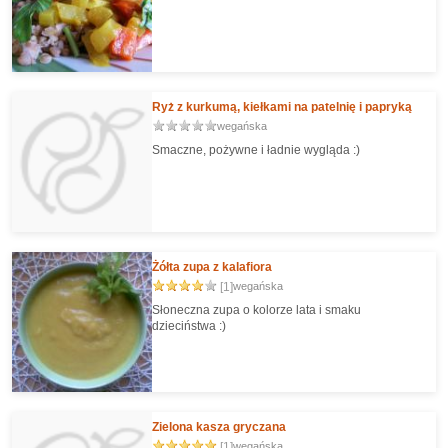
Ryż z kurkumą, kiełkami na patelnię i papryką
wegańska
Smaczne, pożywne i ładnie wygląda :)
Żółta zupa z kalafiora
[1]
wegańska
Słoneczna zupa o kolorze lata i smaku
dzieciństwa :)
Zielona kasza gryczana
[1]
wegańska