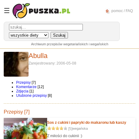
☰
pomoc / FAQ
Archiwum przepisów wegetariańskich i wegańskich
Abulla
Zarejestrowany: 2006-05-08
Przepisy
[7]
Komentarze
[12]
Zdjęcia
[1]
Ulubione przepisy
[8]
Przepisy [7]
Sos z cukini i papryki do makaronu lub kaszy
[5]
wegańska
Z miłości do cukinii :)