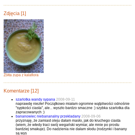
Zdjęcia [1]
Żółta zupa z kalafiora
Komentarze [12]
szarlotka wandy sypana
2008-09-11
naprawdę niezłe! Początkowo miałam ogromne wątpliwości odnośnie
"sypkości ciasta", ale... wyszło bardzo smaczne :) szybka szarlotka dla
zapracowanych :)
bananowiec niebananalny przekladany
2008-09-06
przyznaję, że zamiast oleju dałam masło, jak do kruchego ciasta
(wiem, że wtedy traci swój wegański wymiar, ale mnie po prostu
bardziej smakuje). Do nadzienia nie dałam słodu (rodzynki i banany
są wys