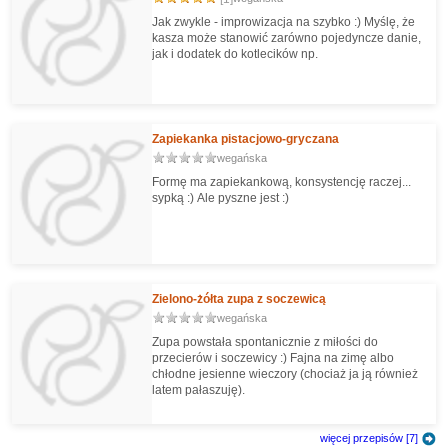
Jak zwykle - improwizacja na szybko :) Myślę, że
kasza może stanowić zarówno pojedyncze danie,
jak i dodatek do kotlecików np.
Zapiekanka pistacjowo-gryczana
wegańska
Formę ma zapiekankową, konsystencję raczej...
sypką :) Ale pyszne jest :)
Zielono-żółta zupa z soczewicą
wegańska
Zupa powstała spontanicznie z miłości do
przecierów i soczewicy :) Fajna na zimę albo
chłodne jesienne wieczory (chociaż ja ją również
latem pałaszuję).
więcej przepisów [7]