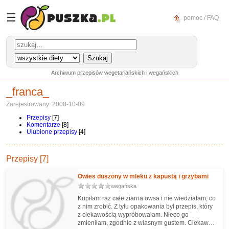
☰
pomoc / FAQ
Archiwum przepisów wegetariańskich i wegańskich
_franca_
Zarejestrowany: 2008-10-09
Przepisy
[7]
Komentarze
[8]
Ulubione przepisy
[4]
Przepisy [7]
Owies duszony w mleku z kapustą i grzybami
wegańska
Kupiłam raz całe ziarna owsa i nie wiedziałam, co
z nim zrobić. Z tyłu opakowania był przepis, który
z ciekawością wypróbowałam. Nieco go
zmieniłam, zgodnie z własnym gustem. Ciekawe