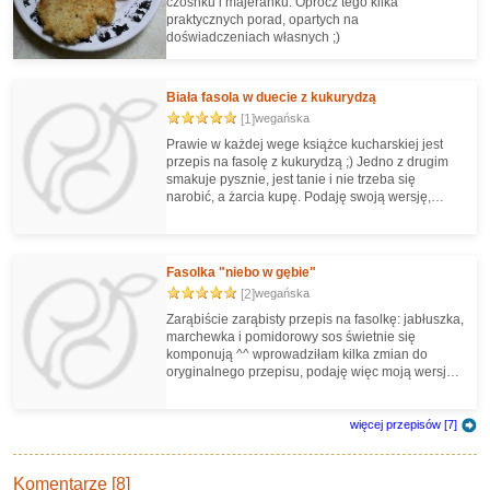
czosnku i majeranku. Oprócz tego kilka
praktycznych porad, opartych na
doświadczeniach własnych ;)
Biała fasola w duecie z kukurydzą
[1]
wegańska
Prawie w każdej wege książce kucharskiej jest
przepis na fasolę z kukurydzą ;) Jedno z drugim
smakuje pysznie, jest tanie i nie trzeba się
narobić, a żarcia kupę. Podaję swoją wersję,
trochę urozmaiconą :)
Fasolka "niebo w gębie"
[2]
wegańska
Zarąbiście zarąbisty przepis na fasolkę: jabłuszka,
marchewka i pomidorowy sos świetnie się
komponują ^^ wprowadziłam kilka zmian do
oryginalnego przepisu, podaję więc moją wersję
:P
więcej przepisów [7]
Komentarze [8]