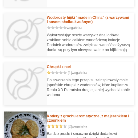
danie, polecam ;)
Wodorosty hijiki "made in China" (z warzywami
i sosem słodko-kwaśnym)
wegańska
Wykorzystując resztę warzyw z dna lodówki
zrobiłam sobie całkiem wartościową kolację.
Dodatek wodorostów zwiększa wartość odżywczą
dania; są przy tym niewyczuwalne bo hijiki mają
bardzo łagodny smak i są pozbawione zapachu
stęchłego akwarium :]
Chrupki z nori
[1]
wegańska
Do stworzenia tego przepisu zainspirowały mnie
japońskie chrupki z wodorostów, które kupiłam w
Realu XD Pierońsko drogie, taniej wychodzi robić
w domu...
Kotlety z grochu aromatyczne, z majerankiem i
czosnkiem
[2]
wegańska
Bardzo proste i smaczne dzięki dodatkowi