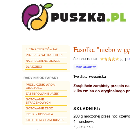
Fasolka "niebo w gę
LISTA PRZEPISÓW A-Z
PRZEPISY WG KATEGORII
ŚREDNIA OCENA:
[2]
|
K
NA SPECJALNE OKAZJE
DLA DZIECI
Dania obiadowe
Typ diety:
wegańska
RADY NIE OD PARADY
PRZELICZNIK WAGA-
Zarąbiście zarąbisty przepis 
OBJĘTOŚĆ
kilka zmian do oryginalnego pr
ZASTĘPOWANIE JAJEK
GOTOWANIE
STRĄCZKOWYCH
SKŁADNIKI:
GOTOWANIE ZBÓŻ
KIEŁKI - HODOWLA
200 g moczonej przez noc czerwon
KOTLETOWY SAMOUCZEK
4 marchewki
2 jabłuszka