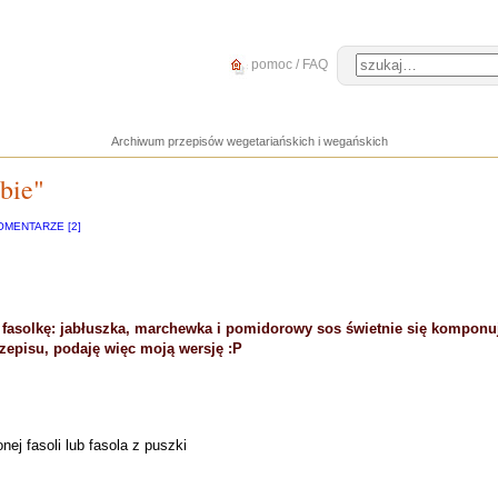
pomoc / FAQ
Archiwum przepisów wegetariańskich i wegańskich
bie"
OMENTARZE [2]
na fasolkę: jabłuszka, marchewka i pomidorowy sos świetnie się kompon
zepisu, podaję więc moją wersję :P
ej fasoli lub fasola z puszki