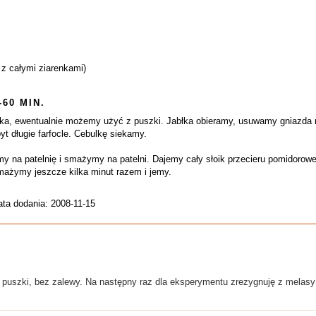
j z całymi ziarenkami)
-60 MIN.
ka, ewentualnie możemy użyć z puszki. Jabłka obieramy, usuwamy gniazda 
yt długie farfocle. Cebulkę siekamy.
y na patelnię i smażymy na patelni. Dajemy cały słoik przecieru pomidoroweg
mażymy jeszcze kilka minut razem i jemy.
ata dodania: 2008-11-15
 puszki, bez zalewy. Na następny raz dla eksperymentu zrezygnuję z melasy 