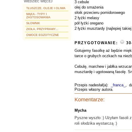
WIEDZIEĆ WIĘCEJ
3 cebule
olej do smażenia
TŁUSZCZE, OLEJE I OLIWA
słoik przecieru pomidorowego
MĄKA - TYPY I
ZASTOSOWANIA
2 łyżki melasy
pół łyżki oregano
SŁOWNIK
2 łyżki musztardy (najlepiej takie
ZIOŁA, PRZYPRAWY...
OWOCE EGZOTYCZNE
PRZYGOTOWANIE:
30
Gotujemy fasolkę aż będzie mięk
tarce o grubych oczkach na niezb
Cebulę, marchew i jabłka wrzucam
musztardę i ugotowaną fasolę. S
Przepis nadesłał(a):
_franca_
, d
Przepis własny autora.
Komentarze:
Mycha
Pyszne wyszło :) Użyłam fasoli z
roli słodzika wystarczą :)