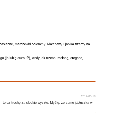
nasienne, marchewki obieramy. Marchewy i jabłka trzemy na
o (ja lubię dużo :P), wody jak trzeba, melasę, oregano,
2012-06-18
- teraz trochę za słodkie wyszło. Myślę, że same jabłuszka w