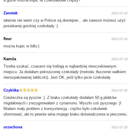
a gdzie można kupić te czekoladowe chipsy?
Zanetak
2011-07-15
właśnie nie wiem czy w Polsce są dostepne... ale zawsze możesz użyć
posiekanej gorzkiej czekolady :)
fleur
2011-07-16
mozna kupic w lidlu:)
Kamila
2011-07-18
Trzeba szukać, czasami się trafiają w najbardziej nieoczekiwanym
miejscu. Ja dodałam pokruszonej czekolady (metoda: tłuczenie wałkiem
nierozpakowanej tabliczki). Jest OK, jeśli tylko jecie czekoladę.
Czykitka
2011-07-20
Ciasteczka są pyszne :). Z braku czekolady dodałam 50 g płatków
migdałowych i zrezygnowałam z cynamonu. Wyszło coś pysznego :)!
Miałam mały problem z konsystencją - ciężko było cokolwiek
uformować, ale to pewnie wina mojego braku doświadczenia w pieczeniu.
orzechova
2011-07-29