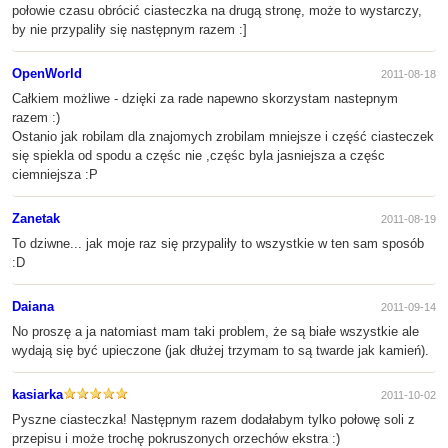
połowie czasu obrócić ciasteczka na drugą stronę, może to wystarczy,
by nie przypaliły się następnym razem :]
OpenWorld
2011-08-18
Całkiem możliwe - dzięki za rade napewno skorzystam nastepnym
razem :)
Ostanio jak robilam dla znajomych zrobilam mniejsze i część ciasteczek
się spiekla od spodu a częśc nie ,częśc byla jasniejsza a częśc
ciemniejsza :P
Zanetak
2011-08-19
To dziwne... jak moje raz się przypaliły to wszystkie w ten sam sposób
:D
Daiana
2011-09-14
No proszę a ja natomiast mam taki problem, że są białe wszystkie ale
wydają się być upieczone (jak dłużej trzymam to są twarde jak kamień).
kasiarka
2011-10-02
Pyszne ciasteczka! Następnym razem dodałabym tylko połowę soli z
przepisu i może trochę pokruszonych orzechów ekstra :)