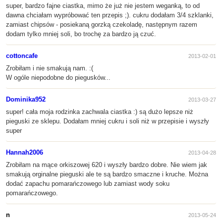
super, bardzo fajne ciastka, mimo że już nie jestem weganką, to od
dawna chciałam wypróbować ten przepis ;). cukru dodałam 3/4 szklanki,
zamiast chipsów - posiekaną gorzką czekoladę, następnym razem
dodam tylko mniej soli, bo trochę za bardzo ją czuć.
cottoncafe
2013-02-01
Zrobiłam i nie smakują nam. :(
W ogóle niepodobne do piegusków...
Dominika952
2013-03-27
super! cała moja rodzinka zachwala ciastka :) są dużo lepsze niż
pieguski ze sklepu. Dodałam mniej cukru i soli niż w przepisie i wyszły
super
Hannah2006
2013-04-28
Zrobiłam na mące orkiszowej 620 i wyszły bardzo dobre. Nie wiem jak
smakują orginalne pieguski ale te są bardzo smaczne i kruche. Można
dodać zapachu pomarańczowego lub zamiast wody soku
pomarańczowego.
n
2013-05-24