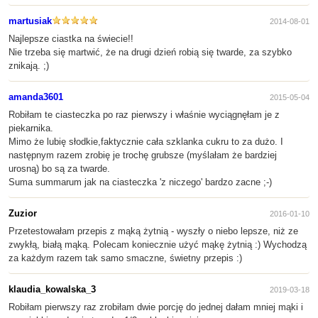
martusiak
2014-08-01
Najlepsze ciastka na świecie!!
Nie trzeba się martwić, że na drugi dzień robią się twarde, za szybko
znikają. ;)
amanda3601
2015-05-04
Robiłam te ciasteczka po raz pierwszy i właśnie wyciągnęłam je z
piekarnika.
Mimo że lubię słodkie,faktycznie cała szklanka cukru to za dużo. I
następnym razem zrobię je trochę grubsze (myślałam że bardziej
urosną) bo są za twarde.
Suma summarum jak na ciasteczka 'z niczego' bardzo zacne ;-)
Zuzior
2016-01-10
Przetestowałam przepis z mąką żytnią - wyszły o niebo lepsze, niż ze
zwykłą, białą mąką. Polecam koniecznie użyć mąkę żytnią :) Wychodzą
za każdym razem tak samo smaczne, świetny przepis :)
klaudia_kowalska_3
2019-03-18
Robiłam pierwszy raz zrobiłam dwie porcję do jednej dałam mniej mąki i