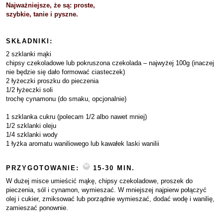
Najważniejsze, że są: proste,
szybkie, tanie i pyszne.
SKŁADNIKI:
2 szklanki mąki
chipsy czekoladowe lub pokruszona czekolada – najwyżej 100g (inaczej
nie będzie się dało formować ciasteczek)
2 łyżeczki proszku do pieczenia
1/2 łyżeczki soli
trochę cynamonu (do smaku, opcjonalnie)
1 szklanka cukru (polecam 1/2 albo nawet mniej)
1/2 szklanki oleju
1/4 szklanki wody
1 łyżka aromatu waniliowego lub kawałek laski wanilii
PRZYGOTOWANIE:
15-30 MIN.
W dużej misce umieścić mąkę, chipsy czekoladowe, proszek do
pieczenia, sól i cynamon, wymieszać. W mniejszej najpierw połączyć
olej i cukier, zmiksować lub porządnie wymieszać, dodać wodę i wanilię,
zamieszać ponownie.