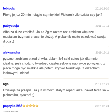
lebioda
2011-12-10
Piekę je już 20 min i ciągle są miękkie! Piekarnik źle działa czy jak?
patrycccja
2011-12-11
Albo za duże zrobiłaś. Ja za 2gim razem tez zrobiłam większe i
musiałam trzymać znacznie dłużej. A piekarnik może oszukiwać swoja
drogą ;)
aleksandra
2011-12-11
pyszne! zrobilam przed chwila, dalam 3/4 szkl cukru jak dla mnie
idealne. jesli chodzi o twardosc ciasteczek-one naprawde po wyjeciu z
pieca moga byc miekkie ale potem szybko twardnieja. z orzechami
laskowymi -niebo!
aga
2011-12-21
Dziekuje za przepis, sa juz w moim stalym repertuarze, nawet teraz sa w
piekarniku, pyszne! ;)
papryka1988
2012-02-24