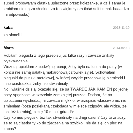
super! próbowałam ciastka upieczone przez koleżankę, a dziś sama je
zrobiłam-nie są za słodkie, za to zwiększyłam ilość soli i smak baaardzo
mi odpowiada:)
kuba
2013-11-19
za słone!!!
Marta
2014-02-13
Robiłam pieguski z tego przepisu już kilka razy i zawsze znikały
błyskawicznie.
Wczoraj upiekłam z podwójnej porcji, żeby było na lunch do pracy (w
końcu nie samą sałatką makaronową człowiek żyje). Schowałam
pieguski do puszki metalowej, w której zwykle przechowuję pierniczki i
inne ciasteczka, żeby nie stwardniały.
No i właśnie dzisiaj okazało się, że są TWARDE JAK KAMIEŃ po jednej
nocy spędzonej w szczelnie zamkniętej puszce. Dodam, że po
upieczeniu wychodzą mi zawsze miękkie, w przepisie właściwie nic nie
zmieniam (poza posiekaną czekoladą w miejsce czipsów, ale widzę, że
inni też to robią), piekę 10 minut góra-dół.
Czy komuś pieguski też tak stwardniały na drugi dzień? Czy to znaczy,
że to są ciastka tylko do zjedzenia na szybko i nie da się ich piec na
zapas?