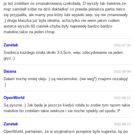
ja też zrobiłam ze zmasakrowaną czekoladą :D wyszły tak świetnie,że
mąż zamówił sobie na dziś dokładkę! co prawda pierwsza partia nieco
się przypaliła, ale mamy psa który lubi wypieki,więc się nie zmarnowały
:) druga blaszka już była idealna. acha,tylko nie wiem jakim cudem
autorce wyszło 60 ciastek-chyba były naprawdę bardzo bardzo
malutkie,takie na jeden chrup.
Zanetak
2011-07-30
Średnica każdego miała około 3-3,5cm, więc zdecydowanie na jeden
gryz :)
Daiana
2011-08-09
Dałam trochę mniej oleju :) są nieziemskie, (nie weg*) znajomi oszaleją!
:)
OpenWorld
2011-08-12
Są pyszne :) Jak będę je jeszcze kiedyś robiła to zrobie tym razem takie
malutkie bo zrobilam takie wieksze i sie troche spiekly od spodu :P
Zanetak
2011-08-17
OpenWorld, pamiętam, że w oryginalnym przepisie była sugestia, by po