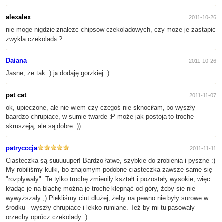
alexalex
2011-10-26
nie moge nigdzie znalezc chipsow czekoladowych, czy moze je zastapic
zwykla czekolada ?
Daiana
2011-10-26
Jasne, że tak :) ja dodaję gorzkiej :)
pat cat
2011-11-07
ok, upieczone, ale nie wiem czy czegoś nie sknociłam, bo wyszły
baardzo chrupiące, w sumie twarde :P może jak postoją to trochę
skruszeją, ale są dobre :))
patrycccja
2011-11-11
Ciasteczka są suuuuuper! Bardzo łatwe, szybkie do zrobienia i pyszne :)
My robiliśmy kulki, bo znajomym podobne ciasteczka zawsze same się
"rozpływały". Te tylko trochę zmieniły kształt i pozostały wysokie, więc
kładąc je na blachę można je trochę klepnąć od góry, żeby się nie
wywyższały ;) Piekliśmy ciut dłużej, żeby na pewno nie były surowe w
środku - wyszły chrupiące i lekko rumiane. Też by mi tu pasowały
orzechy oprócz czekolady :)