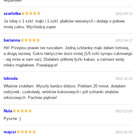
wspaniałe!
szarlotka
2012-03-13
Ja robię z 1 szkl. mąki i 1 szkl. płatków owsianych i dodaję o połowe
mniej cukru. Wychodzą super.
barianna
2012-04-17
Hit! Przepisu prawie nie ruszałam. Jedną szklankę mąki dałam tortową,
a drugą razową. Cukru faktycznie dużo mniej (1/5 szkl syropu cukrowego
- wg mnie w sam raz). Dodałam półtorej łyżki kakao, a zamiast wody
mleko migdałowe. Powalające!
lebioda
2012-10-23
Właśnie zrobiłam. Wyszły bardzo dobrze. Piekłam 20 minut, dodałam
rodzynek, czekolady, wiórków kokosowych i pół szklanki otrębów
orkiszowych. Pachnie pięknie!
Nula
2012-12-03
Pyszne :)
majczi
2013-01-07