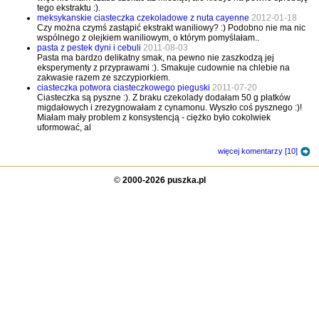
tego ekstraktu :).
meksykanskie ciasteczka czekoladowe z nuta cayenne
2012-01-18
Czy można czymś zastąpić ekstrakt waniliowy? :) Podobno nie ma nic
wspólnego z olejkiem waniliowym, o którym pomyślałam..
pasta z pestek dyni i cebuli
2011-08-03
Pasta ma bardzo delikatny smak, na pewno nie zaszkodzą jej
eksperymenty z przyprawami :). Smakuje cudownie na chlebie na
zakwasie razem ze szczypiorkiem.
ciasteczka potwora ciasteczkowego pieguski
2011-07-20
Ciasteczka są pyszne :). Z braku czekolady dodałam 50 g płatków
migdałowych i zrezygnowałam z cynamonu. Wyszło coś pysznego :)!
Miałam mały problem z konsystencją - ciężko było cokolwiek
uformować, al
więcej komentarzy [10]
©
2000-2026 puszka.pl