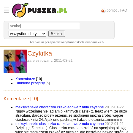
☰
pomoc / FAQ
Archiwum przepisów wegetariańskich i wegańskich
Czykitka
Zarejestrowany: 2011-03-21
Komentarze
[10]
Ulubione przepisy
[6]
Komentarze [10]
meksykanskie ciasteczka czekoladowe z nuta cayenne
2012-01-22
Nigdy wcześniej nie jadłam pikantnych ciastek :), teraz wiem, że dużo
straciłam. Bardzo prosty przepis, ze spokojem można zrobić więcej
ciasteczek niż 24. A jak one pachną w trakcie pieczenia...mmmmm
meksykanskie ciasteczka czekoladowe z nuta cayenne
2012-01-21
Dziękuję, Zanetak :). Ciasteczka chciałam zrobić na specjalną okazję,
więc nie mam czasu czekać aż miesiąc, ale kiedyś na pewno spróbuję