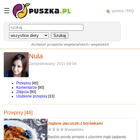
☰
pomoc / FAQ
Archiwum przepisów wegetariańskich i wegańskich
Nula
Zarejestrowany: 2011-09-04
Przepisy
[46]
Komentarze
[90]
Zdjęcia
[90]
Ulubione przepisy
[33]
Przepisy [46]
Jaglane placuszki z borówkami
wegańska
Bardzo prosty przepis z użyciem mąki jaglanej.