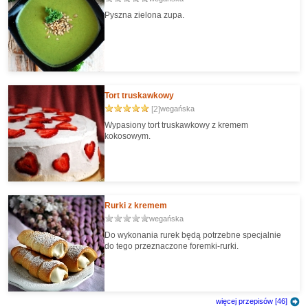
Pyszna zielona zupa.
Tort truskawkowy
[2]
wegańska
Wypasiony tort truskawkowy z kremem
kokosowym.
Rurki z kremem
wegańska
Do wykonania rurek będą potrzebne specjalnie
do tego przeznaczone foremki-rurki.
więcej przepisów [46]