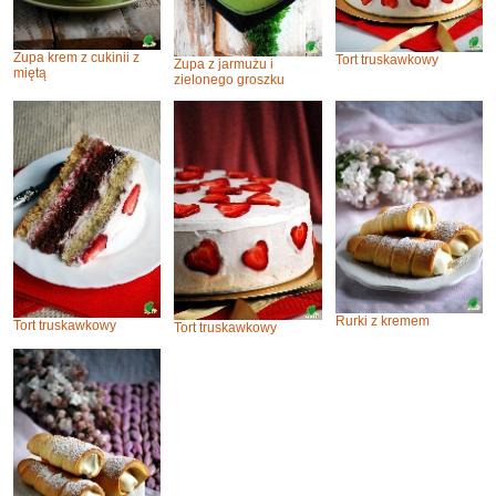
Zupa krem z cukinii z
Tort truskawkowy
Zupa z jarmużu i
miętą
zielonego groszku
Rurki z kremem
Tort truskawkowy
Tort truskawkowy