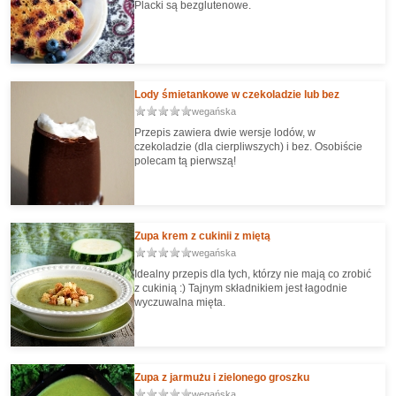
Placki są bezglutenowe.
Lody śmietankowe w czekoladzie lub bez
wegańska
Przepis zawiera dwie wersje lodów, w
czekoladzie (dla cierpliwszych) i bez. Osobiście
polecam tą pierwszą!
Zupa krem z cukinii z miętą
wegańska
Idealny przepis dla tych, którzy nie mają co zrobić
z cukinią :) Tajnym składnikiem jest łagodnie
wyczuwalna mięta.
Zupa z jarmużu i zielonego groszku
wegańska