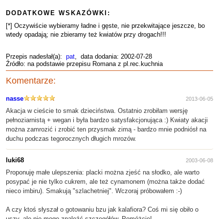
DODATKOWE WSKAZÓWKI:
[*] Oczywiście wybieramy ładne i gęste, nie przekwitające jeszcze, bo
wtedy opadają; nie zbieramy też kwiatów przy drogach!!!
Przepis nadesłał(a):
pat
, data dodania: 2002-07-28
Źródło: na podstawie przepisu Romana z pl.rec.kuchnia
Komentarze:
nasse
2013-06-05
Akacja w cieście to smak dzieciństwa. Ostatnio zrobiłam wersję
pełnoziarnistą + wegan i była bardzo satysfakcjonująca :) Kwiaty akacji
można zamrozić i zrobić ten przysmak zimą - bardzo mnie podniósł na
duchu podczas tegorocznych długich mrozów.
luki68
2003-06-08
Proponuję małe ulepszenia: placki można zjeść na słodko, ale warto
posypać je nie tylko cukrem, ale też cynamonem (można także dodać
nieco imbiru). Smakują "szlachetniej". Wczoraj próbowałem :-)
A czy ktoś słyszał o gotowaniu bzu jak kalafiora? Coś mi się obiło o
uszy, ale nie mogę znaleźć szczegółów. Pomóżcie!