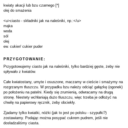
kwiaty akacji lub bzu czarnego [*]
olej do smażenia
<u>ciasto - składniki jak na naleśniki, np.:</u>
mąka
woda
sól
olej
ew. cukier/ cukier puder
PRZYGOTOWANIE:
Przygotowujemy ciasto jak na naleśniki, tylko bardziej gęste, żeby nie
spływało z kwiatów.
Całe kwiatostany, umyte i osuszone, maczamy w cieście i smażymy na
rozgrzanym tłuszczu. W przypadku bzu należy odciąć gałązkę (ogonek)
po położeniu na patelni. Kiedy się zrumienią, odwracamy na drugą
stronę. Niestety wchłaniają dużo tłuszczu, więc trzeba je odłożyć na
chwilę na papierowy ręcznik, żeby obciekły.
Zjadamy tylko kwiatki, nóżki (jak to jest po polsku - szypułki?)
zostawiamy. Podając można posypać cukrem pudrem, jeśli nie
dosładzaliśmy ciasta.