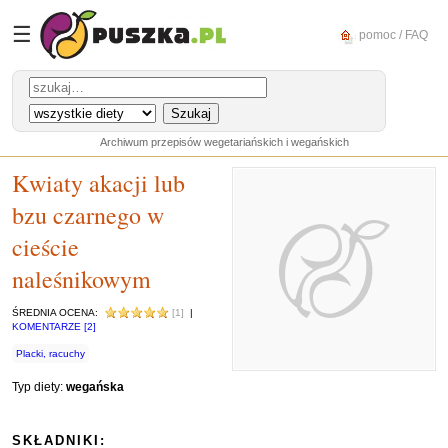
☰
pomoc / FAQ
Archiwum przepisów wegetariańskich i wegańskich
Kwiaty akacji lub
bzu czarnego w
cieście
naleśnikowym
ŚREDNIA OCENA:
[1]
|
KOMENTARZE [2]
Placki, racuchy
Typ diety:
wegańska
SKŁADNIKI: