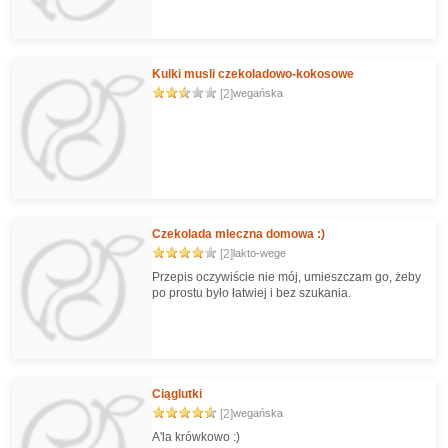
Kulki musli czekoladowo-kokosowe
[2]
wegańska
Czekolada mleczna domowa :)
[2]
lakto-wege
Przepis oczywiście nie mój, umieszczam go, żeby
po prostu było łatwiej i bez szukania.
Ciąglutki
[2]
wegańska
A'la krówkowo :)