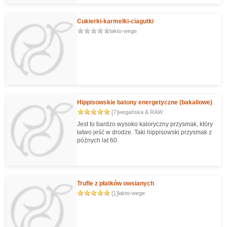
Cukierki-karmelki-ciagutki
lakto-wege
Hippisowskie batony energetyczne (bakaliowe)
[7]
wegańska & RAW
Jest to bardzo wysoko kaloryczny przysmak, który
łatwo jeść w drodze. Taki hippisowski przysmak z
późnych lat 60.
Trufle z płatków owsianych
[1]
lakto-wege