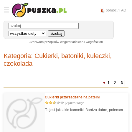
☰
pomoc / FAQ
Archiwum przepisów wegetariańskich i wegańskich
Kategoria
: Cukierki, batoniki, kuleczki,
czekolada
1
2
3
Cukierki przyrządzane na patelni
[2]
lakto-wege
To jest jak takie karmelki. Bardzo dobre, polecam.