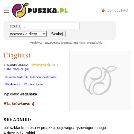
☰
pomoc / FAQ
Archiwum przepisów wegetariańskich i wegańskich
Ciąglutki
ŚREDNIA OCENA:
[2]
|
KOMENTARZE [3]
Cukierki, batoniki, kuleczki, czekolada
Dla dzieci po 12 mies. życia
Typ diety:
wegańska
A'la krówkowo :)
SKŁADNIKI:
pół szklanki mleka w proszku, sojowego/ ryżowego/ innego
4 duże łyżki tahini