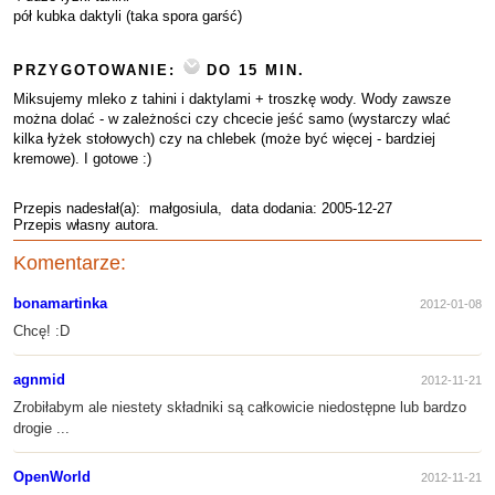
pół kubka daktyli (taka spora garść)
PRZYGOTOWANIE:
DO 15 MIN.
Miksujemy mleko z tahini i daktylami + troszkę wody. Wody zawsze
można dolać - w zależności czy chcecie jeść samo (wystarczy wlać
kilka łyżek stołowych) czy na chlebek (może być więcej - bardziej
kremowe). I gotowe :)
Przepis nadesłał(a):
małgosiula
, data dodania: 2005-12-27
Przepis własny autora.
Komentarze:
bonamartinka
2012-01-08
Chcę! :D
agnmid
2012-11-21
Zrobiłabym ale niestety składniki są całkowicie niedostępne lub bardzo
drogie ...
OpenWorld
2012-11-21