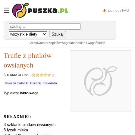
☰
pomoc / FAQ
Archiwum przepisów wegetariańskich i wegańskich
Trufle z płatków
owsianych
ŚREDNIA OCENA:
[1]
Cukierki, batoniki, kuleczki, czekolada
Typ diety:
lakto-wege
SKŁADNIKI:
3 szklanki płatków owsianych
8 łyżek mleka