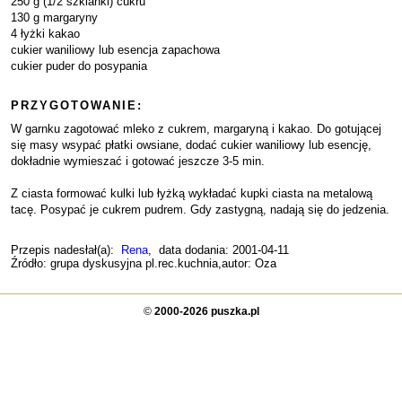
250 g (1/2 szklanki) cukru
130 g margaryny
4 łyżki kakao
cukier waniliowy lub esencja zapachowa
cukier puder do posypania
PRZYGOTOWANIE:
W garnku zagotować mleko z cukrem, margaryną i kakao. Do gotującej
się masy wsypać płatki owsiane, dodać cukier waniliowy lub esencję,
dokładnie wymieszać i gotować jeszcze 3-5 min.
Z ciasta formować kulki lub łyżką wykładać kupki ciasta na metalową
tacę. Posypać je cukrem pudrem. Gdy zastygną, nadają się do jedzenia.
Przepis nadesłał(a):
Rena
, data dodania: 2001-04-11
Źródło: grupa dyskusyjna pl.rec.kuchnia,autor: Oza
©
2000-2026 puszka.pl