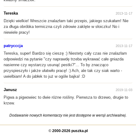
Tereska
2013-11-17
Dzięki wielkie! Wreszcie znalazłam taki przepis, jakiego szukałam! Nie
za długa obróbka termiczna czyli zdrowie zaklęte w słoiczku! No i
niewiele pracy!
patrycccja
2013-11-17
Tereska, super! Bardzo się cieszę :) Niestety cały czas nie znalazłam
odpowiedzi na pytanie "czy naprawdę trzeba wykrawać całe gniazda
nasienne czy wystarczy usunąć pestki?"... To by znacząco
przyspieszyło i jakże ułatwiło pracę! :) Ach, ale tak czy siak warto -
uwielbiam! A do jabłek to już w ogóle bajka! :D
Janusz
2019-11-03
Pigwa a pigwowiec to dwie różne rośliny. Pierwsza to drzewo, drugie to
krzew.
Dodawanie nowych komentarzy nie jest dostępne w wersji archiwalnej.
©
2000-2026 puszka.pl