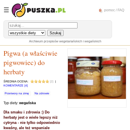
☰
pomoc / FAQ
Archiwum przepisów wegetariańskich i wegańskich
Pigwa (a właściwie
pigwowiec) do
herbaty
ŚREDNIA OCENA:
[2]
|
KOMENTARZE [4]
Przetwory na zimę
Na zdrowie
Typ diety:
wegańska
Dla smaku i zdrowia :) Do
herbaty jest o wiele lepszy niż
cytryna - nie tylko odpowiednio
kwaśny, ale też wspaniale