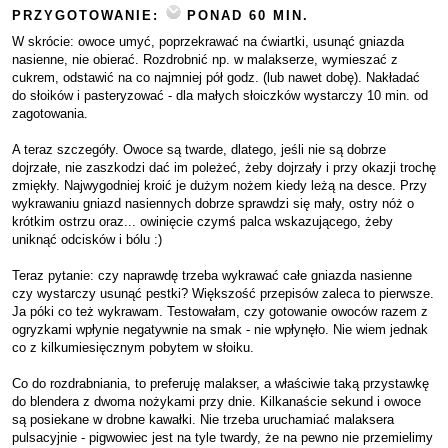
PRZYGOTOWANIE:
PONAD 60 MIN.
W skrócie: owoce umyć, poprzekrawać na ćwiartki, usunąć gniazda
nasienne, nie obierać. Rozdrobnić np. w malakserze, wymieszać z
cukrem, odstawić na co najmniej pół godz. (lub nawet dobę). Nakładać
do słoików i pasteryzować - dla małych słoiczków wystarczy 10 min. od
zagotowania.
A teraz szczegóły. Owoce są twarde, dlatego, jeśli nie są dobrze
dojrzałe, nie zaszkodzi dać im poleżeć, żeby dojrzały i przy okazji trochę
zmiękły. Najwygodniej kroić je dużym nożem kiedy leżą na desce. Przy
wykrawaniu gniazd nasiennych dobrze sprawdzi się mały, ostry nóż o
krótkim ostrzu oraz... owinięcie czymś palca wskazującego, żeby
uniknąć odcisków i bólu :)
Teraz pytanie: czy naprawdę trzeba wykrawać całe gniazda nasienne
czy wystarczy usunąć pestki? Większość przepisów zaleca to pierwsze.
Ja póki co też wykrawam. Testowałam, czy gotowanie owoców razem z
ogryzkami wpłynie negatywnie na smak - nie wpłynęło. Nie wiem jednak
co z kilkumiesięcznym pobytem w słoiku.
Co do rozdrabniania, to preferuję malakser, a właściwie taką przystawkę
do blendera z dwoma nożykami przy dnie. Kilkanaście sekund i owoce
są posiekane w drobne kawałki. Nie trzeba uruchamiać malaksera
pulsacyjnie - pigwowiec jest na tyle twardy, że na pewno nie przemielimy