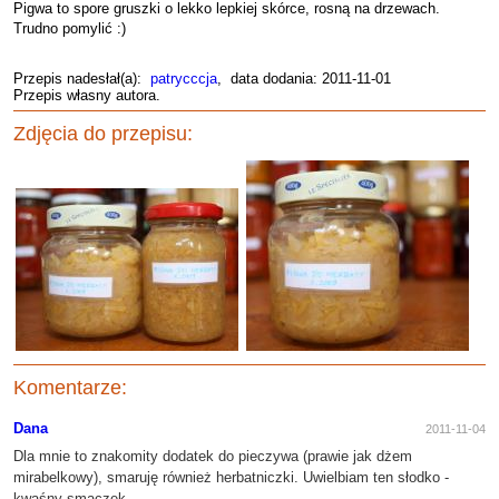
Pigwa to spore gruszki o lekko lepkiej skórce, rosną na drzewach.
Trudno pomylić :)
Przepis nadesłał(a):
patrycccja
, data dodania: 2011-11-01
Przepis własny autora.
Zdjęcia do przepisu:
Komentarze:
Dana
2011-11-04
Dla mnie to znakomity dodatek do pieczywa (prawie jak dżem
mirabelkowy), smaruję również herbatniczki. Uwielbiam ten słodko -
kwaśny smaczek.