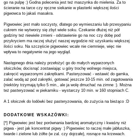
go na pulpę :) Godna polecenia jest też maszynka do mielenia. Za to
ścieranie na tarce czy ręczne siekanie w plasterki większej ilości
pigwowca to jakaś masakra.
Pigwowiec jest mało soczysty, dlatego po wymieszaniu lub przesypaniu
cukrem nie wytworzy się zbyt wiele soku. Czekanie dłużej niż pół
godziny też niewiele zmieni - odstawienie go na noc czy dobę pod
przykryciem ma raczej służyć naszej wygodzie niż uzyskaniu większej
ilości soku. Na szczęście pigwowiec wcale nie ciemnieje, więc nie
wpływa to negatywnie na jego wygląd.
Następnego dnia należy przełożyć go do małych wyparzonych
słoiczków, docisnąć zostawiając u góry trochę wolnego miejsca,
zakręcić wyparzonymi zakrętkami. Pasteryzować - wstawić do garnka,
zalać wodą aż pod zakrętki, gotować jeszcze 10-15 min. od zagotowania
(niektóry trzymają tylko 5 min., ale ja wolę dmuchać na zimne :). Można
też pasteryzować w piekarniku - wystarczy 10 min. w 160 stopniach C.
A 1 słoiczek do lodówki bez pasteryzowania, do zużycia na bieżąco :D
DODATKOWE WSKAZÓWKI:
[*] Pigwowiec jest bez porównania bardziej aromatyczny i kwaśny niż
pigwa - jest jak koncentrat pigwy :) Pigwowiec to raczej małe jabłuszka,
twarde i zielone lub żółte (w zal. czy dojrzałe), rosnące na krzewach.