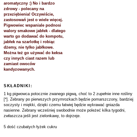
aromatyczny :) No i bardzo
zdrowy - polecany na
przeziębienia! Oczywiście,
zastosowań jest o wiele więcej.
Pigwowiec wspaniale podnosi
walory smakowe jabłek - dlatego
warto go dodawać do kompotu,
jabłek na szarlotkę i robiąc
dżemy, nie tylko jabłkowe.
Można też go używać do keksa
czy innych ciast razem lub
zamiast owoców
kandyzowanych.
SKŁADNIKI:
1 kg pigwowca potocznie zwanego pigwą, choć to 2 zupełnie inne rośliny
[*]. Zebrany po pierwszych przymrozkach będzie pomarszczony, bardziej
soczysty i miękki, dzięki czemu łatwiej będzie wykrawać gniazda
nasienne. Zebrany wcześniej swobodnie może poleżeć kilka tygodni,
zwłaszcza jeśli jest zielonkawy, to dojrzeje.
5 dość czubatych łyżek cukru