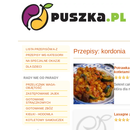
LISTA PRZEPISÓW A-Z
Przepisy:
kordonia
PRZEPISY WG KATEGORII
NA SPECJALNE OKAZJE
DLA DZIECI
Potrawka 
kotletami
RADY NIE OD PARADY
Sekret ca
PRZELICZNIK WAGA-
OBJĘTOŚĆ
która dla 
ZASTĘPOWANIE JAJEK
GOTOWANIE
STRĄCZKOWYCH
GOTOWANIE ZBÓŻ
Lasagne z
KIEŁKI - HODOWLA
KOTLETOWY SAMOUCZEK