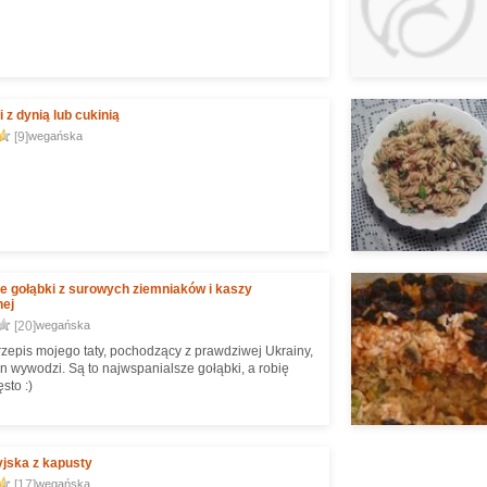
 z dynią lub cukinią
[9]
wegańska
e gołąbki z surowych ziemniaków i kaszy
nej
[20]
wegańska
przepis mojego taty, pochodzący z prawdziwej Ukrainy,
on wywodzi. Są to najwspanialsze gołąbki, a robię
sto :)
yjska z kapusty
[17]
wegańska