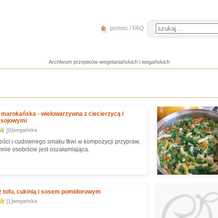
pomoc / FAQ
Archiwum przepisów wegetariańskich i wegańskich
marokańska - wielowarzywna z ciecierzycą i
 sojowymi
[8]
wegańska
łości i cudownego smaku tkwi w kompozycji przypraw,
mnie osobiście jest oszałamiająca.
 tofu, cukinią i sosem pomidorowym
[1]
wegańska