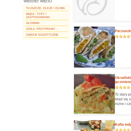
WIEDZIEĆ WIĘCEJ
TŁUSZCZE, OLEJE I OLIWA
MĄKA - TYPY I
ZASTOSOWANIA
SŁOWNIK
ZIOŁA, PRZYPRAWY...
Paczuszki
OWOCE EGZOTYCZNE
Ukraiński
jęczmien
To stary 
skąd się 
różne i czę
Kofta ind