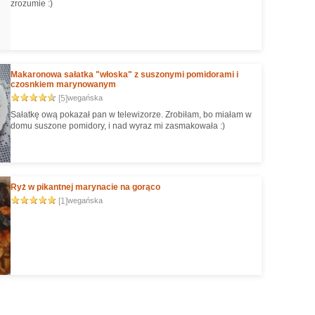
zrozumie :)
Makaronowa sałatka "włoska" z suszonymi pomidorami i
czosnkiem marynowanym
[5]
wegańska
Sałatkę ową pokazał pan w telewizorze. Zrobiłam, bo miałam w
domu suszone pomidory, i nad wyraz mi zasmakowała :)
Ryż w pikantnej marynacie na gorąco
[1]
wegańska