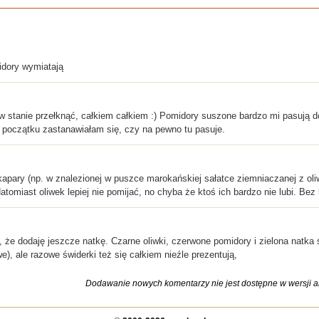
dory wymiatają
 w stanie przełknąć, całkiem całkiem :) Pomidory suszone bardzo mi pasują
 początku zastanawiałam się, czy na pewno tu pasuje.
kapary (np. w znalezionej w puszce marokańskiej sałatce ziemniaczanej z oliw
Natomiast oliwek lepiej nie pomijać, no chyba że ktoś ich bardzo nie lubi. Bez
że dodaję jeszcze natkę. Czarne oliwki, czerwone pomidory i zielona natka 
we), ale razowe świderki też się całkiem nieźle prezentują,
Dodawanie nowych komentarzy nie jest dostępne w wersji ar