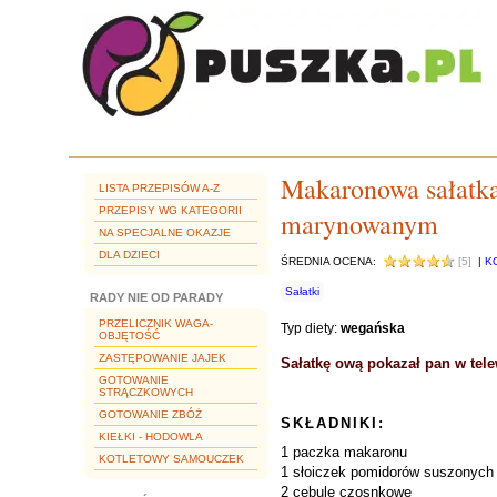
Makaronowa sałatka
LISTA PRZEPISÓW A-Z
PRZEPISY WG KATEGORII
marynowanym
NA SPECJALNE OKAZJE
DLA DZIECI
ŚREDNIA OCENA:
[5]
|
K
Sałatki
RADY NIE OD PARADY
PRZELICZNIK WAGA-
Typ diety:
wegańska
OBJĘTOŚĆ
ZASTĘPOWANIE JAJEK
Sałatkę ową pokazał pan w tel
GOTOWANIE
STRĄCZKOWYCH
GOTOWANIE ZBÓŻ
SKŁADNIKI:
KIEŁKI - HODOWLA
1 paczka makaronu
KOTLETOWY SAMOUCZEK
1 słoiczek pomidorów suszonych 
2 cebule czosnkowe