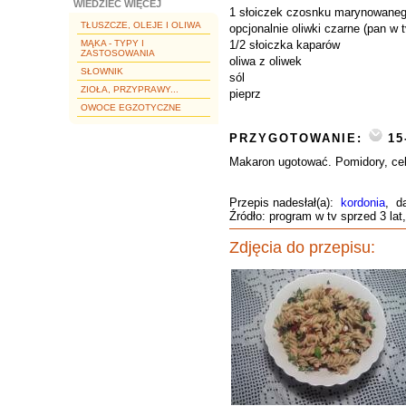
WIEDZIEĆ WIĘCEJ
1 słoiczek czosnku marynowane
TŁUSZCZE, OLEJE I OLIWA
opcjonalnie oliwki czarne (pan w 
MĄKA - TYPY I
1/2 słoiczka kaparów
ZASTOSOWANIA
oliwa z oliwek
SŁOWNIK
sól
ZIOŁA, PRZYPRAWY...
pieprz
OWOCE EGZOTYCZNE
PRZYGOTOWANIE:
15
Makaron ugotować. Pomidory, cebu
Przepis nadesłał(a):
kordonia
, d
Źródło: program w tv sprzed 3 lat
Zdjęcia do przepisu: