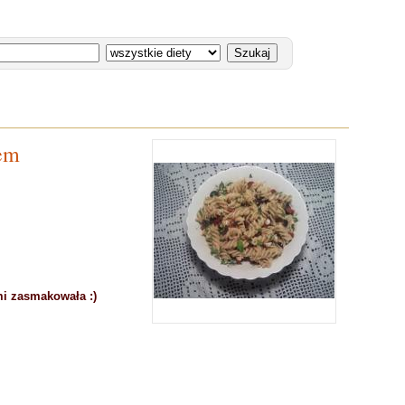
iem
mi zasmakowała :)