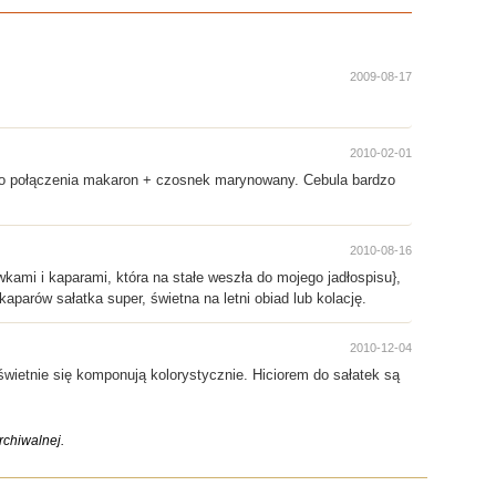
2009-08-17
2010-02-01
 do połączenia makaron + czosnek marynowany. Cebula bardzo
2010-08-16
kami i kaparami, która na stałe weszła do mojego jadłospisu},
 kaparów sałatka super, świetna na letni obiad lub kolację.
2010-12-04
świetnie się komponują kolorystycznie. Hiciorem do sałatek są
chiwalnej.