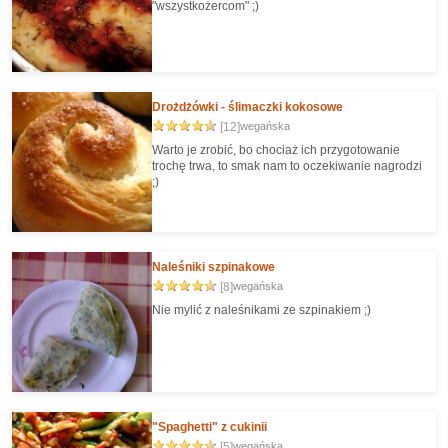
"wszystkożercom" ;)
Drożdżówki - ślimaczki kokosowe
[12]
wegańska
Warto je zrobić, bo chociaż ich przygotowanie
trochę trwa, to smak nam to oczekiwanie nagrodzi
;)
Naleśniki szpinakowe
[8]
wegańska
Nie mylić z naleśnikami ze szpinakiem ;)
"Spaghetti" z cukinii
[5]
wegańska