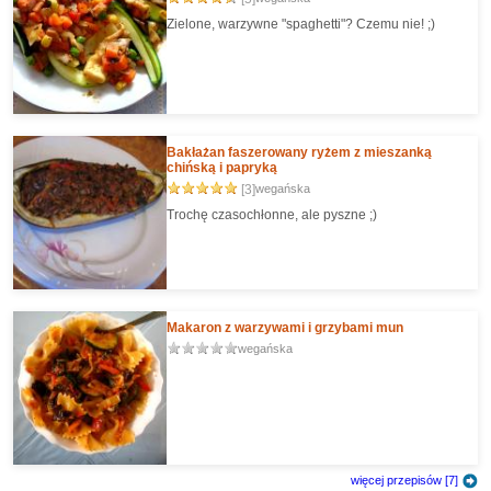
Zielone, warzywne "spaghetti"? Czemu nie! ;)
Bakłażan faszerowany ryżem z mieszanką
chińską i papryką
[3]
wegańska
Trochę czasochłonne, ale pyszne ;)
Makaron z warzywami i grzybami mun
wegańska
więcej przepisów [7]