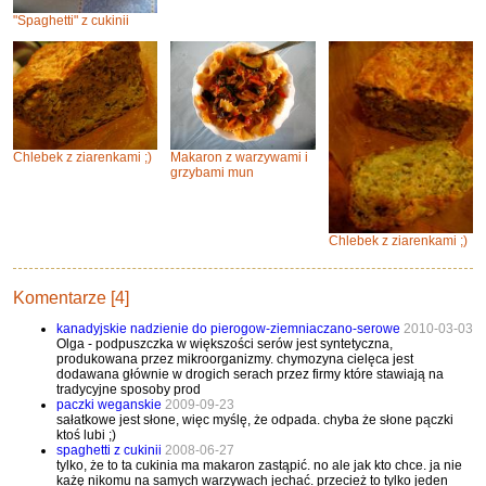
"Spaghetti" z cukinii
Chlebek z ziarenkami ;)
Makaron z warzywami i
grzybami mun
Chlebek z ziarenkami ;)
Komentarze [4]
kanadyjskie nadzienie do pierogow-ziemniaczano-serowe
2010-03-03
Olga - podpuszczka w większości serów jest syntetyczna,
produkowana przez mikroorganizmy. chymozyna cielęca jest
dodawana głównie w drogich serach przez firmy które stawiają na
tradycyjne sposoby prod
paczki weganskie
2009-09-23
sałatkowe jest słone, więc myślę, że odpada. chyba że słone pączki
ktoś lubi ;)
spaghetti z cukinii
2008-06-27
tylko, że to ta cukinia ma makaron zastąpić. no ale jak kto chce. ja nie
każę nikomu na samych warzywach jechać. przecież to tylko jeden