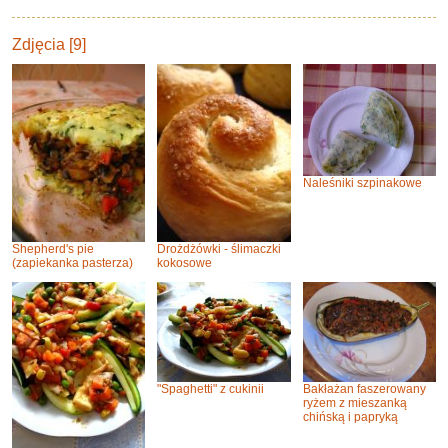
Zdjęcia [9]
Naleśniki szpinakowe
Shepherd's pie
Drożdżówki - ślimaczki
(zapiekanka pasterza)
kokosowe
"Spaghetti" z cukinii
Bakłażan faszerowany
ryżem z mieszanką
chińską i papryką