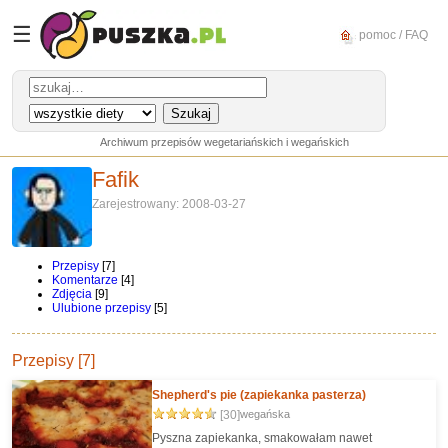
☰
pomoc / FAQ
Archiwum przepisów wegetariańskich i wegańskich
Fafik
Zarejestrowany: 2008-03-27
Przepisy
[7]
Komentarze
[4]
Zdjęcia
[9]
Ulubione przepisy
[5]
Przepisy [7]
Shepherd's pie (zapiekanka pasterza)
[30]
wegańska
Pyszna zapiekanka, smakowałam nawet