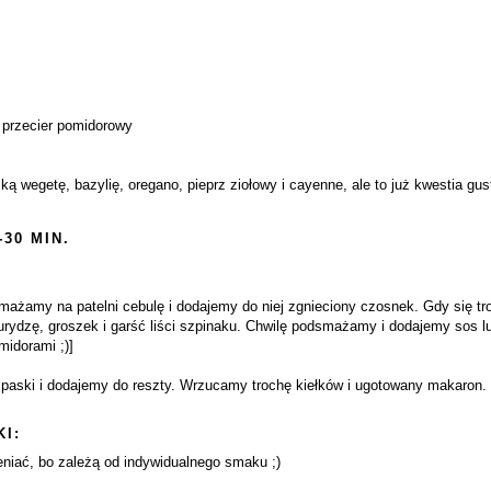
 przecier pomidorowy
ką wegetę, bazylię, oregano, pieprz ziołowy i cayenne, ale to już kwestia gu
-30 MIN.
mażamy na patelni cebulę i dodajemy do niej zgnieciony czosnek. Gdy się tr
kurydzę, groszek i garść liści szpinaku. Chwilę podsmażamy i dodajemy sos l
idorami ;)]
aski i dodajemy do reszty. Wrzucamy trochę kiełków i ugotowany makaron.
I:
niać, bo zależą od indywidualnego smaku ;)