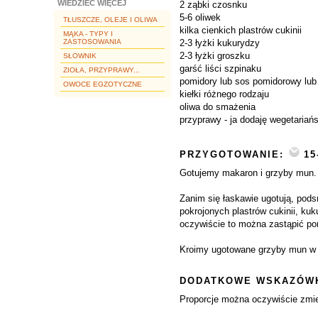
WIEDZIEĆ WIĘCEJ
2 ząbki czosnku
5-6 oliwek
TŁUSZCZE, OLEJE I OLIWA
kilka cienkich plastrów cukinii
MĄKA - TYPY I
ZASTOSOWANIA
2-3 łyżki kukurydzy
2-3 łyżki groszku
SŁOWNIK
garść liści szpinaku
ZIOŁA, PRZYPRAWY...
pomidory lub sos pomidorowy lub
OWOCE EGZOTYCZNE
kiełki różnego rodzaju
oliwa do smażenia
przyprawy - ja dodaję wegetariańs
PRZYGOTOWANIE:
15
Gotujemy makaron i grzyby mun.
Zanim się łaskawie ugotują, pods
pokrojonych plastrów cukinii, ku
oczywiście to można zastąpić pom
Kroimy ugotowane grzyby mun w p
DODATKOWE WSKAZÓWK
Proporcje można oczywiście zmie