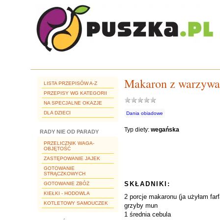
Makaron z warzywa
LISTA PRZEPISÓW A-Z
PRZEPISY WG KATEGORII
NA SPECJALNE OKAZJE
DLA DZIECI
Dania obiadowe
Typ diety:
wegańska
RADY NIE OD PARADY
PRZELICZNIK WAGA-
OBJĘTOŚĆ
ZASTĘPOWANIE JAJEK
GOTOWANIE
STRĄCZKOWYCH
SKŁADNIKI:
GOTOWANIE ZBÓŻ
KIEŁKI - HODOWLA
2 porcje makaronu (ja użyłam fa
KOTLETOWY SAMOUCZEK
grzyby mun
1 średnia cebula