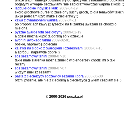
wiąże wapń, dlatego powinno się go spożywać z nabiałem/produktami
bogatymi w wapń- szczawiany "nie zabiorą" wówczas wapnia z kości :)
laddu-slodkie indyjskie kulki
2009-04-19
skoro grochowe puree to zmielony suchy groch, to dla leniwców takich
jak ja polecam użyc mąkę z ciecierzycy :)
kawa z cynamonem wanilia
2009-04-11
po proporcjach kawy (2 łyżeczki na filiżankę) uważam że chodzi o
mieloną
pyszne twarde tofu bez cytryny
2009-02-19
a gdzie można kupić tą gorzką sól? dziękuje
avohini awokado tahini
2009-02-01
boskie, naprawdę polecam
kalafior na slodko z twarogiem i czeresniami
2008-07-13
a spróbuj, naprawdę dobre :)
sos sezamowy tahini
2008-07-10
takie małe ziarenka można zmielić w blenderze? chodzi mi o taki
ręczny
sos sezamowy tahini
2008-07-07
w czym mielisz sezam?
pasta z ciecierzycy soczewicy sezamu i pora
2008-06-30
brzmi pysznie, ale nie z cieciorką a ciecierzycą ;) wiem czepiam sie ;)
©
2000-2026 puszka.pl