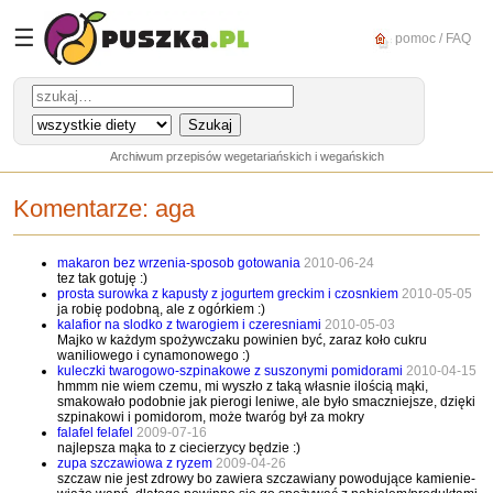
☰
pomoc / FAQ
Archiwum przepisów wegetariańskich i wegańskich
Komentarze:
aga
makaron bez wrzenia-sposob gotowania
2010-06-24
tez tak gotuję :)
prosta surowka z kapusty z jogurtem greckim i czosnkiem
2010-05-05
ja robię podobną, ale z ogórkiem :)
kalafior na slodko z twarogiem i czeresniami
2010-05-03
Majko w każdym spożywczaku powinien być, zaraz koło cukru
waniliowego i cynamonowego :)
kuleczki twarogowo-szpinakowe z suszonymi pomidorami
2010-04-15
hmmm nie wiem czemu, mi wyszło z taką własnie ilością mąki,
smakowało podobnie jak pierogi leniwe, ale było smaczniejsze, dzięki
szpinakowi i pomidorom, może twaróg był za mokry
falafel felafel
2009-07-16
najlepsza mąka to z ciecierzycy będzie :)
zupa szczawiowa z ryzem
2009-04-26
szczaw nie jest zdrowy bo zawiera szczawiany powodujące kamienie-