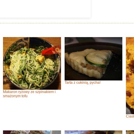
Tarta z cukinią, pycha!
Makaron ryżowy ze szpinakiem i
smażonym tofu
Cias