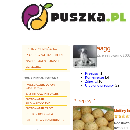
aagg
LISTA PRZEPISÓW A-Z
PRZEPISY WG KATEGORII
Zarejestrowany: 200
NA SPECJALNE OKAZJE
DLA DZIECI
Przepisy
[1]
Komentarze
[5]
RADY NIE OD PARADY
Zdjęcia
[10]
PRZELICZNIK WAGA-
Ulubione przepisy
[23]
OBJĘTOŚĆ
ZASTĘPOWANIE JAJEK
GOTOWANIE
Przepisy [1]
STRĄCZKOWYCH
GOTOWANIE ZBÓŻ
Muffiny 
KIEŁKI - HODOWLA
KOTLETOWY SAMOUCZEK
Podstawow
owocami, 