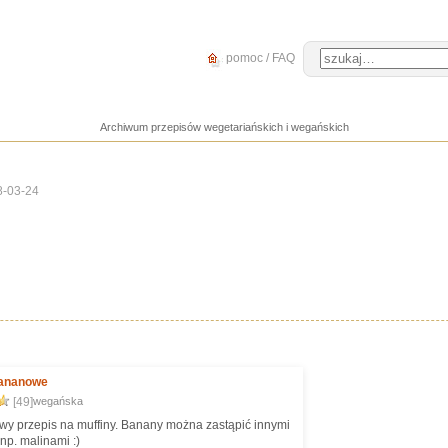
pomoc / FAQ
Archiwum przepisów wegetariańskich i wegańskich
8-03-24
bananowe
[49]
wegańska
y przepis na muffiny. Banany można zastąpić innymi
np. malinami :)