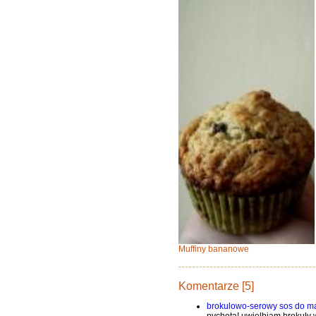
Muffiny bananowe
Komentarze [5]
brokulowo-serowy sos do m
pychota! uwielbiam brokuły w