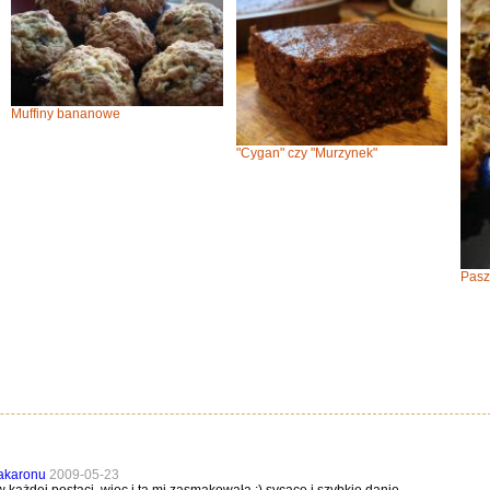
Muffiny bananowe
"Cygan" czy "Murzynek"
Pasz
akaronu
2009-05-23
 każdej postaci, więc i ta mi zasmakowała ;) sycące i szybkie danie