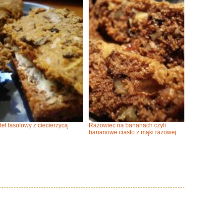
tet fasolowy z ciecierzycą
Razowiec na bananach czyli
bananowe ciasto z mąki razowej