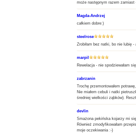
może następnym razem zamiast o
Magda-Andrzej
całkiem dobre:)
steelrose
Zrobiłam bez natki, bo nie lubię -
marpil
Rewelacja - nie spodziewałam się 
zabrzanin
Trochę przemontowałem potrawę, a
Nie miałem cebuli i natki pietrus
średniej wielkości ząbków). Resz
devlin
Smażona pekińska kojarzy mi się
Również zmodyfikowałam przepis: 
moje oczekiwania :-)