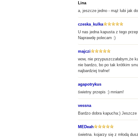
Lina
a, jeszcze jedno - mąż lubi jak do
czeska_kulka
U nas jedna kapusta z tego prze
Naprawdę polecam :)
majczi
wow, nie przypuszczałabym,że kapu
nie bardzo, bo po tak krótkim sm
najbardziej trafne!
agapotrykus
świetny przepis :) mniam!
vessna
Bardzo dobra kapucha:) Jeszcze
MEDeah
świetna. kojarzy się z młodą du