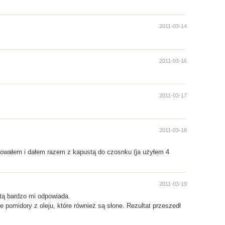
2011-03-14
2011-03-16
2011-03-17
2011-03-18
dgotowałem i dałem razem z kapustą do czosnku (ja użyłem 4
2011-03-19
tą bardzo mi odpowiada.
pomidory z oleju, które również są słone. Rezultat przeszedł