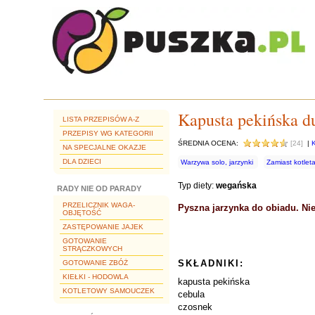
Kapusta pekińska d
LISTA PRZEPISÓW A-Z
PRZEPISY WG KATEGORII
ŚREDNIA OCENA:
[24]
|
NA SPECJALNE OKAZJE
DLA DZIECI
Warzywa solo, jarzynki
Zamiast kotlet
Typ diety:
wegańska
RADY NIE OD PARADY
PRZELICZNIK WAGA-
Pyszna jarzynka do obiadu. Nie
OBJĘTOŚĆ
ZASTĘPOWANIE JAJEK
GOTOWANIE
STRĄCZKOWYCH
SKŁADNIKI:
GOTOWANIE ZBÓŻ
KIEŁKI - HODOWLA
kapusta pekińska
KOTLETOWY SAMOUCZEK
cebula
czosnek