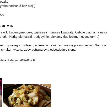
pęczka
ystko poddusić bez oleju)
ego
-30 MIN.
 w kilkucentymetrowe, większe i mniejsze kwadraty. Cebulę ciachamy na ćwiar
sterki. Natkę pietruszki, tradycyjnie, siekamy (lub kroimy nożyczkami :)
erozgrzanego (!) oleju i podsmażamy aż zacznie się przyrumieniać. Wrzucam
 smaku - ważne, żeby potrawa była odpowiednio słona.
 data dodania: 2007-04-06