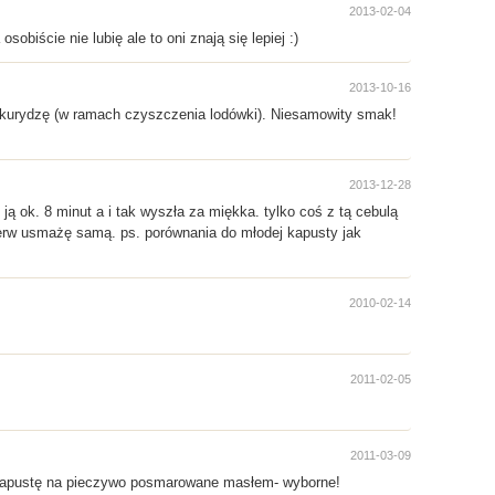
2013-02-04
obiście nie lubię ale to oni znają się lepiej :)
2013-10-16
kukurydzę (w ramach czyszczenia lodówki). Niesamowity smak!
2013-12-28
ją ok. 8 minut a i tak wyszła za miękka. tylko coś z tą cebulą
pierw usmażę samą. ps. porównania do młodej kapusty jak
2010-02-14
2011-02-05
2011-03-09
ta kapustę na pieczywo posmarowane masłem- wyborne!