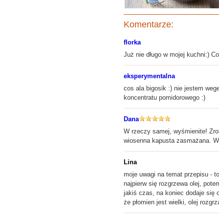
Komentarze:
florka
Już nie długo w mojej kuchni:) 
eksperymentalna
cos ala bigosik :) nie jestem we
koncentratu pomidorowego :)
Dana
W rzeczy samej, wyśmienite! Zrob
wiosenna kapusta zasmażana. Wr
Lina
moje uwagi na temat przepisu - t
najpierw się rozgrzewa olej, pot
jakiś czas, na koniec dodaje się
że płomien jest wielki, olej roz