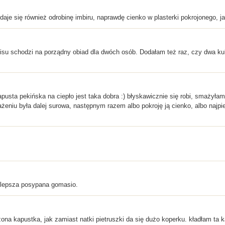
daje się również odrobinę imbiru, naprawdę cienko w plasterki pokrojonego, ja os
pisu schodzi na porządny obiad dla dwóch osób. Dodałam też raz, czy dwa 
sta pekińska na ciepło jest taka dobra :) błyskawicznie się robi, smażyłam 
ażeniu była dalej surowa, następnym razem albo pokroję ją cienko, albo naj
 lepsza posypana gomasio.
szona kapustka, jak zamiast natki pietruszki da się dużo koperku. kładłam 