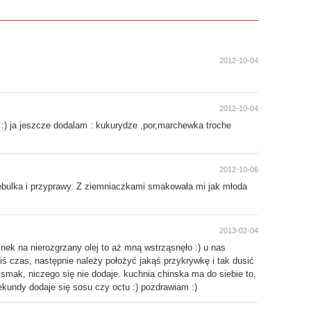
2012-10-04
2012-10-04
 :) ja jeszcze dodalam : kukurydze ,por,marchewka troche
2012-10-06
cebulka i przyprawy. Z ziemniaczkami smakowała mi jak młoda
2013-02-04
nek na nierozgrzany olej to aż mną wstrząsnęło :) u nas
ś czas, następnie należy położyć jakąś przykrywkę i tak dusić
 smak, niczego się nie dodaje. kuchnia chinska ma do siebie to,
ekundy dodaje się sosu czy octu :) pozdrawiam :)