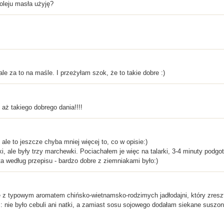
leju masła użyję?
 ale za to na maśle. I przeżyłam szok, że to takie dobre :)
aż takiego dobrego dania!!!!
le to jeszcze chyba mniej więcej to, co w opisie:)
zki, ale były trzy marchewki. Pociachałem je więc na talarki, 3-4 minuty po
ta według przepisu - bardzo dobre z ziemniakami było:)
 z typowym aromatem chińsko-wietnamsko-rodzimych jadłodajni, który zresz
nie było cebuli ani natki, a zamiast sosu sojowego dodałam siekane suszone 