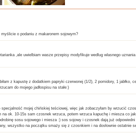
Co myślicie o podaniu z makaronem sojowym?
getarianka ,ale uwielbiam wasze przepisy modyfikuje wedlug wlasnego uznania
iłam z kapustę z dodatkiem papryki czerwonej (1/2), 2 pomidory, 1 jabłko, 
zucam do mojego jadłospisu na stałe:)
o specjalność mojej chińskiej teściowej, więc jak zobaczyłam by wrzucić czos
em na ok. 10-15s sam czosnek wrzuca, potem wrzuca kapuchę i miesza co jaki
 odrobinę sosu sojowego i miesza :) sos sojowy i czosnek dają już odpowiedni
grzany, wszystko na początku smaży się z czosnkiem i na dosłownie ostatnie s