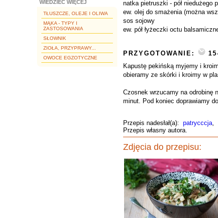
WIEDZIEĆ WIĘCEJ
natka pietruszki - pół niedużego 
ew. olej do smażenia (można wsz
TŁUSZCZE, OLEJE I OLIWA
sos sojowy
MĄKA - TYPY I
ZASTOSOWANIA
ew. pół łyżeczki octu balsamiczn
SŁOWNIK
ZIOŁA, PRZYPRAWY...
PRZYGOTOWANIE:
15
OWOCE EGZOTYCZNE
Kapustę pekińską myjemy i kroimy
obieramy ze skórki i kroimy w pla
Czosnek wrzucamy na odrobinę ni
minut. Pod koniec doprawiamy do
Przepis nadesłał(a):
patrycccja
,
Przepis własny autora.
Zdjęcia do przepisu: