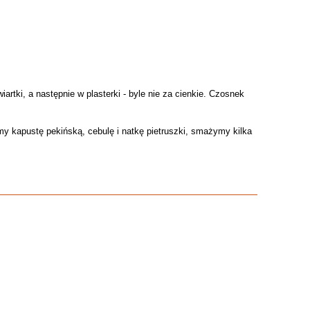
tki, a następnie w plasterki - byle nie za cienkie. Czosnek
y kapustę pekińską, cebulę i natkę pietruszki, smażymy kilka