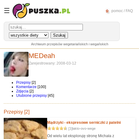
☰
pomoc / FAQ
Archiwum przepisów wegetariańskich i wegańskich
MEDeah
Zarejestrowany: 2008-03-12
Przepisy
[2]
Komentarze
[100]
Zdjęcia
[2]
Ulubione przepisy
[45]
Przepisy [2]
Mądrzyki - ekspresowe serniczki z patelni
[3]
lakto-ovo-wege
Od wielu lat eksploruję stronę Michała z