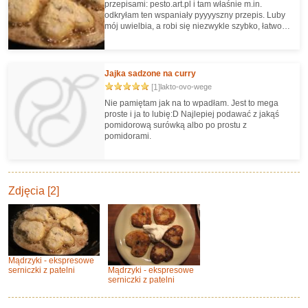
przepisami: pesto.art.pl i tam właśnie m.in.
odkryłam ten wspaniały pyyyyszny przepis. Luby
mój uwielbia, a robi się niezwykle szybko, łatwo i
tanio :) Przepis długi, ale robi się szybciutko - wsio
do michy, wymieszać, smażyć - a i pachnie
wspaniale :):)
Jajka sadzone na curry
[1]
lakto-ovo-wege
Nie pamiętam jak na to wpadłam. Jest to mega
proste i ja to lubię:D Najlepiej podawać z jakąś
pomidorową surówką albo po prostu z
pomidorami.
Zdjęcia [2]
Mądrzyki - ekspresowe
serniczki z patelni
Mądrzyki - ekspresowe
serniczki z patelni