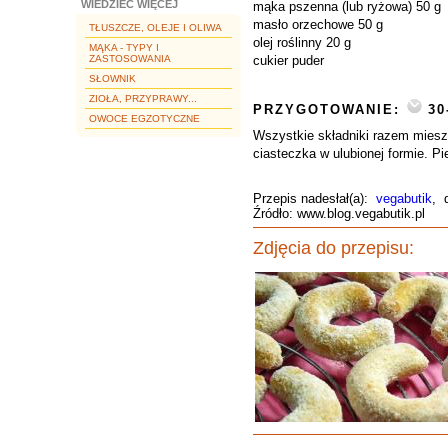
WIEDZIEĆ WIĘCEJ
mąka pszenna (lub ryżowa) 50 g
masło orzechowe 50 g
TŁUSZCZE, OLEJE I OLIWA
olej roślinny 20 g
MĄKA - TYPY I
ZASTOSOWANIA
cukier puder
SŁOWNIK
ZIOŁA, PRZYPRAWY...
PRZYGOTOWANIE:
30
OWOCE EGZOTYCZNE
Wszystkie składniki razem miesz
ciasteczka w ulubionej formie. P
Przepis nadesłał(a):
vegabutik
, 
Źródło: www.blog.vegabutik.pl
Zdjęcia do przepisu: