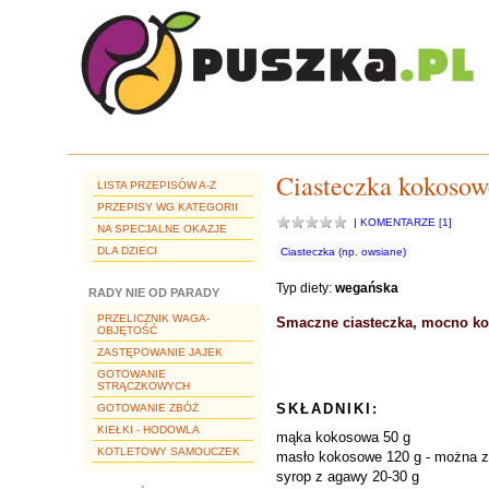
Ciasteczka kokosow
LISTA PRZEPISÓW A-Z
PRZEPISY WG KATEGORII
|
KOMENTARZE [1]
NA SPECJALNE OKAZJE
DLA DZIECI
Ciasteczka (np. owsiane)
Typ diety:
wegańska
RADY NIE OD PARADY
PRZELICZNIK WAGA-
Smaczne ciasteczka, mocno koko
OBJĘTOŚĆ
ZASTĘPOWANIE JAJEK
GOTOWANIE
STRĄCZKOWYCH
SKŁADNIKI:
GOTOWANIE ZBÓŻ
KIEŁKI - HODOWLA
mąka kokosowa 50 g
KOTLETOWY SAMOUCZEK
masło kokosowe 120 g - można zr
syrop z agawy 20-30 g