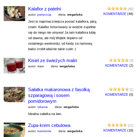
Kalafior z patelni
[45]
KOMENTARZE
(48)
autor:
patrycccja
dieta:
wegańska
Jest to najsmaczniejsza postać kalafiora, jaką
znam. Kalafior torturowany w wodzie zupełnie
się do niego nie umywa! Ja tam kalafiora lubię
od dawna, ale mój Wojtek dopiero od
ostatniego weekendu, od kiedy za namową
babci zrobił właśnie takie cudo :)
Kisiel ze świeżych malin
[3]
KOMENTARZE
(2)
autor: maxi
dieta:
wegańska
Sałatka makaronowa z fasolką
[1]
szparagową i sosem
KOMENTARZE
(0)
pomidorowym
autor:
rybania
dieta:
wegańska
Idealna sałatka na lato.
Zupa-krem cebulowa
[21]
KOMENTARZE
(18)
autor:
bartolome
dieta:
wegańska