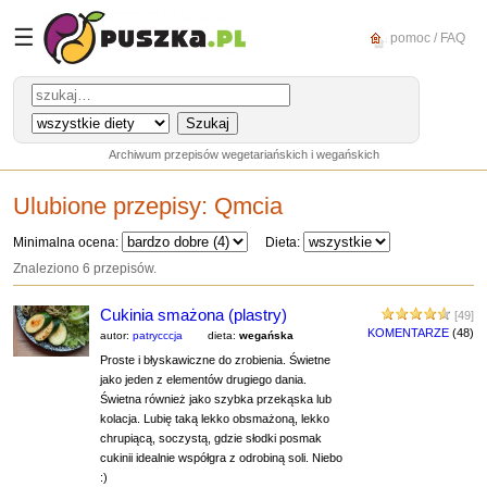
☰
pomoc / FAQ
Archiwum przepisów wegetariańskich i wegańskich
Ulubione przepisy:
Qmcia
Minimalna ocena:
Dieta:
Znaleziono 6 przepisów.
Cukinia smażona (plastry)
[49]
KOMENTARZE
(48)
autor:
patrycccja
dieta:
wegańska
Proste i błyskawiczne do zrobienia. Świetne
jako jeden z elementów drugiego dania.
Świetna również jako szybka przekąska lub
kolacja. Lubię taką lekko obsmażoną, lekko
chrupiącą, soczystą, gdzie słodki posmak
cukinii idealnie współgra z odrobiną soli. Niebo
:)