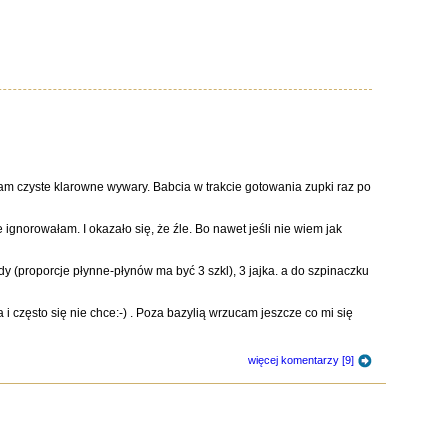
 mam czyste klarowne wywary. Babcia w trakcie gotowania zupki raz po
ignorowałam. I okazało się, że źle. Bo nawet jeśli nie wiem jak
ody (proporcje płynne-płynów ma być 3 szkl), 3 jajka. a do szpinaczku
i często się nie chce:-) . Poza bazylią wrzucam jeszcze co mi się
więcej komentarzy [9]