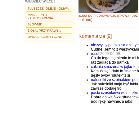
WIEDZIEĆ WIĘCEJ
TŁUSZCZE, OLEJE I OLIWA
MĄKA - TYPY I
Zupa pomidorowo-czosnkowa (bez
ZASTOSOWANIA
bulionu)
SŁOWNIK
ZIOŁA, PRZYPRAWY...
Komentarze [9]
OWOCE EGZOTYCZNE
niezwykly peczak smazony 
Cudne! Jem to z warzywkami
rosol
2009-09-09
Co do tego mętnienia to mi k
raz zagląda do garnka i
cukinia smazona w jajku-len i
Komuś się udało to "lniane b
gęsty byłby "glutek" z si
nalesniki ze szpinakiem pod
Jak naleśniki mają być lakto
zawsze dodaję tro
pasta czosnkowa w sloiczk
Dobre do wałówki studenckiej
pod rękę nawinie, a jako