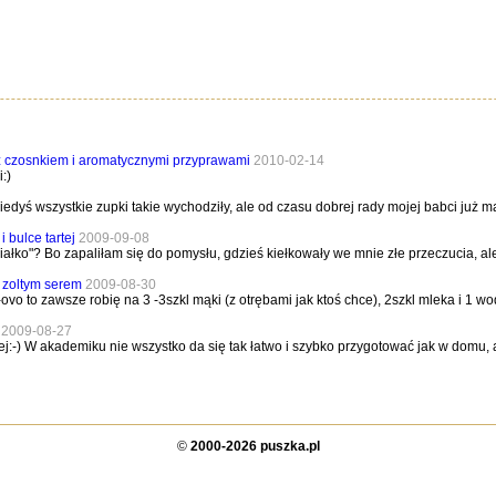
z czosnkiem i aromatycznymi przyprawami
2010-02-14
:)
iedyś wszystkie zupki takie wychodziły, ale od czasu dobrej rady mojej babci już
 bulce tartej
2009-09-08
iałko"? Bo zapaliłam się do pomysłu, gdzieś kiełkowały we mnie złe przeczucia, ale 
 zoltym serem
2009-08-30
-ovo to zawsze robię na 3 -3szkl mąki (z otrębami jak ktoś chce), 2szkl mleka i 1 w
u
2009-08-27
:-) W akademiku nie wszystko da się tak łatwo i szybko przygotować jak w domu, a 
©
2000-2026 puszka.pl