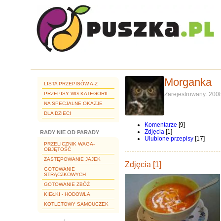
Morganka
LISTA PRZEPISÓW A-Z
PRZEPISY WG KATEGORII
Zarejestrowany: 200
NA SPECJALNE OKAZJE
DLA DZIECI
Komentarze
[9]
Zdjęcia
[1]
RADY NIE OD PARADY
Ulubione przepisy
[17]
PRZELICZNIK WAGA-
OBJĘTOŚĆ
ZASTĘPOWANIE JAJEK
Zdjęcia [1]
GOTOWANIE
STRĄCZKOWYCH
GOTOWANIE ZBÓŻ
KIEŁKI - HODOWLA
KOTLETOWY SAMOUCZEK