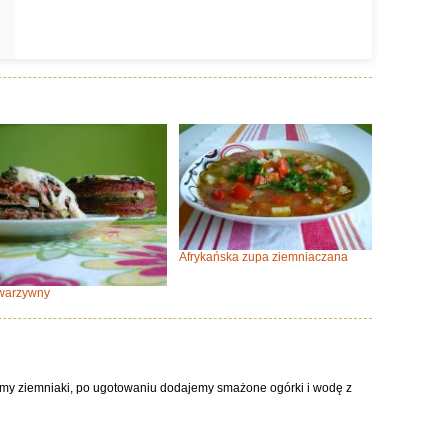
Afrykańska zupa ziemniaczana
 warzywny
amy ziemniaki, po ugotowaniu dodajemy smażone ogórki i wodę z