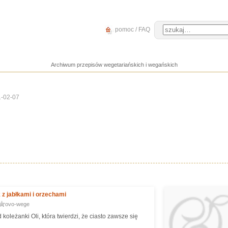
pomoc / FAQ
Archiwum przepisów wegetariańskich i wegańskich
1-02-07
z jabłkami i orzechami
ovo-wege
 koleżanki Oli, która twierdzi, że ciasto zawsze się