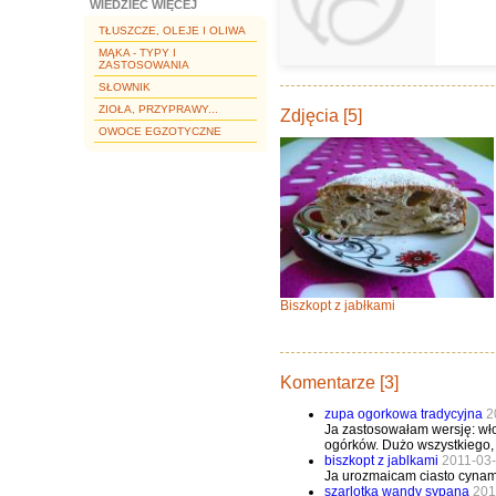
WIEDZIEĆ WIĘCEJ
TŁUSZCZE, OLEJE I OLIWA
MĄKA - TYPY I
ZASTOSOWANIA
SŁOWNIK
ZIOŁA, PRZYPRAWY...
Zdjęcia [5]
OWOCE EGZOTYCZNE
Biszkopt z jabłkami
Komentarze [3]
zupa ogorkowa tradycyjna
2
Ja zastosowałam wersję: wł
ogórków. Dużo wszystkiego,
biszkopt z jablkami
2011-03
Ja urozmaicam ciasto cynamo
szarlotka wandy sypana
201