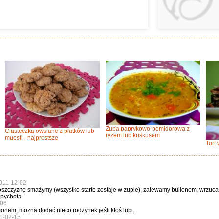
Zupa paprykowo-pomidorowa z
Ciasteczka owsiane z płatków lub
ryżem lub kuskusem
muesli - najprostsze
Tort
011-12-02
oszczyznę smażymy (wszystko starte zostaje w zupie), zalewamy bulionem, wrzuc
 pychota.
-06
nem, można dodać nieco rodzynek jeśli ktoś lubi.
1-02-15