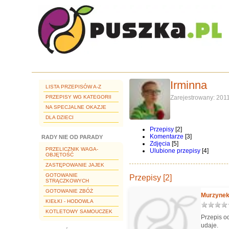
Irminna
LISTA PRZEPISÓW A-Z
PRZEPISY WG KATEGORII
Zarejestrowany: 201
NA SPECJALNE OKAZJE
DLA DZIECI
Przepisy
[2]
Komentarze
[3]
RADY NIE OD PARADY
Zdjęcia
[5]
PRZELICZNIK WAGA-
Ulubione przepisy
[4]
OBJĘTOŚĆ
ZASTĘPOWANIE JAJEK
GOTOWANIE
Przepisy [2]
STRĄCZKOWYCH
GOTOWANIE ZBÓŻ
Murzynek 
KIEŁKI - HODOWLA
KOTLETOWY SAMOUCZEK
Przepis od
udaje.