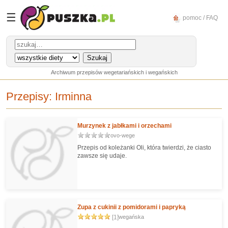
☰
pomoc / FAQ
Archiwum przepisów wegetariańskich i wegańskich
Przepisy:
Irminna
Murzynek z jabłkami i orzechami
ovo-wege
Przepis od koleżanki Oli, która twierdzi, że ciasto
zawsze się udaje.
Zupa z cukinii z pomidorami i papryką
[1]
wegańska