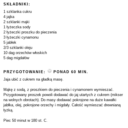
SKŁADNIKI:
1 szklanka cukru
4 jajka
2 szklanki mąki
1 łyżeczka sody
2 łyżeczki proszku do pieczenia
3 łyżeczki cynamonu
5 jabłek
2/3 szklanki oleju
10 dag orzechów włoskich
5 dag migdałów
PRZYGOTOWANIE:
PONAD 60 MIN.
Jaja ubić z cukrem na gładką masę.
Mąkę z sodą, z proszkiem do pieczenia i cynamonem wymieszać.
Przygotowany proszek powoli dodawać do jaj utartych z cukrem (mikser
na wolnych obrotach). Do masy dodawać pokrojone na duże kawałki
jabłka, olej, pokrojone orzechy i migdały. Całość wymieszać drewnianą
łyżką.
Piec 50 minut w 180 st. C.