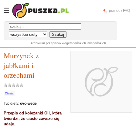
☰
pomoc / FAQ
Archiwum przepisów wegetariańskich i wegańskich
Murzynek z
jabłkami i
orzechami
Ciasta
Typ diety:
ovo-wege
Przepis od koleżanki Oli, która
twierdzi, że ciasto zawsze się
udaje.