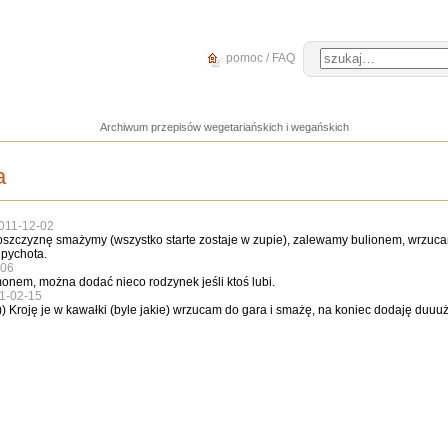
pomoc / FAQ
Archiwum przepisów wegetariańskich i wegańskich
a
011-12-02
oszczyznę smażymy (wszystko starte zostaje w zupie), zalewamy bulionem, wrzuc
 pychota.
-06
nem, można dodać nieco rodzynek jeśli ktoś lubi.
1-02-15
a :)) Kroję je w kawałki (byle jakie) wrzucam do gara i smażę, na koniec dodaję d