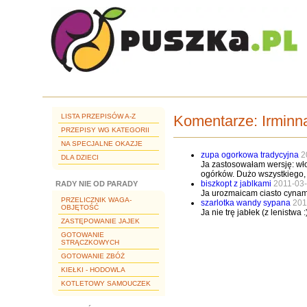
LISTA PRZEPISÓW A-Z
Komentarze:
Irminn
PRZEPISY WG KATEGORII
NA SPECJALNE OKAZJE
zupa ogorkowa tradycyjna
2
DLA DZIECI
Ja zastosowałam wersję: wł
ogórków. Dużo wszystkiego,
biszkopt z jablkami
2011-03
RADY NIE OD PARADY
Ja urozmaicam ciasto cynamo
PRZELICZNIK WAGA-
szarlotka wandy sypana
201
OBJĘTOŚĆ
Ja nie trę jabłek (z lenistw
ZASTĘPOWANIE JAJEK
GOTOWANIE
STRĄCZKOWYCH
GOTOWANIE ZBÓŻ
KIEŁKI - HODOWLA
KOTLETOWY SAMOUCZEK