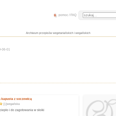
pomoc / FAQ
Archiwum przepisów wegetariańskich i wegańskich
9-06-01
 kapusta z soczewicą
[1]
wegańska
ciepło i do zagotowania w słoiki