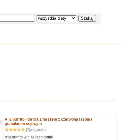
A'la burrito - tortilla z farszem z czerwoną fasolą i
granulatem sojowym
[2]
wegańska
A'la burrito w plackach tortilli.