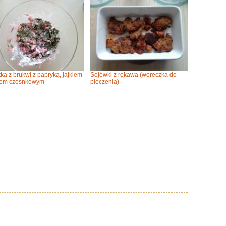
tka z brukwi z papryką, jajkiem
Sojówki z rękawa (woreczka do
sem czosnkowym
pieczenia)