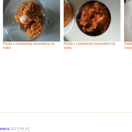
Pasta z czerwonej soczewicy na
Pasta z czerwonej soczewicy na
Sała
ostro
ostro
i so
zewica
2013-09-14