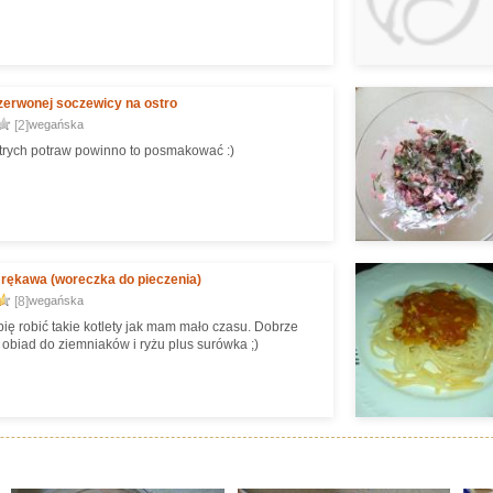
zerwonej soczewicy na ostro
[2]
wegańska
rych potraw powinno to posmakować :)
 rękawa (woreczka do pieczenia)
[8]
wegańska
bię robić takie kotlety jak mam mało czasu. Dobrze
 obiad do ziemniaków i ryżu plus surówka ;)