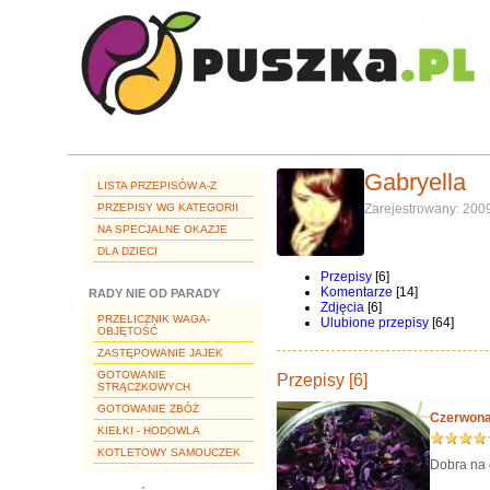
Gabryella
LISTA PRZEPISÓW A-Z
PRZEPISY WG KATEGORII
Zarejestrowany: 200
NA SPECJALNE OKAZJE
DLA DZIECI
Przepisy
[6]
Komentarze
[14]
RADY NIE OD PARADY
Zdjęcia
[6]
PRZELICZNIK WAGA-
Ulubione przepisy
[64]
OBJĘTOŚĆ
ZASTĘPOWANIE JAJEK
GOTOWANIE
Przepisy [6]
STRĄCZKOWYCH
GOTOWANIE ZBÓŻ
Czerwona
KIEŁKI - HODOWLA
KOTLETOWY SAMOUCZEK
Dobra na 