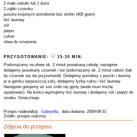
2 małe cebulki lub 1 duża
2 ząbki czosnku
puszka krojonych pomidorów bez skórki (400 gram)
liść laurowy
sól
pieprz
cukier
oliwa do smażenia
PRZYGOTOWANIE:
15-30 MIN.
Podsmażamy na oliwie ok. 2 minut posiekaną cebulę, następnie
dodajemy posiekany czosnek i też podsmażamy ok. 2 minut całość (tak
by czosnek się nie przyrumienił). Dodajemy pomidory z puszki i dusimy
je w garnku (wypuszczą sok), dodajemy łyżkę cukru i liść laurowy.
Następnie gotujemy aż sos zrobi się gęsty (woda musi trochę
wyparować). Na końcu wyjmujemy liść laurowy i dodajemy sól i pieprz do
smaku. Smacznego.
Przepis nadesłał(a):
Gabryella
, data dodania: 2009-08-31
Źródło: przepis rodzinny
Zdjęcia do przepisu: