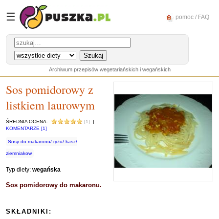
☰
pomoc / FAQ
Archiwum przepisów wegetariańskich i wegańskich
Sos pomidorowy z
listkiem laurowym
ŚREDNIA OCENA:
[1]
|
KOMENTARZE [1]
Sosy do makaronu/ ryżu/ kasz/
ziemniakow
Typ diety:
wegańska
Sos pomidorowy do makaronu.
SKŁADNIKI: