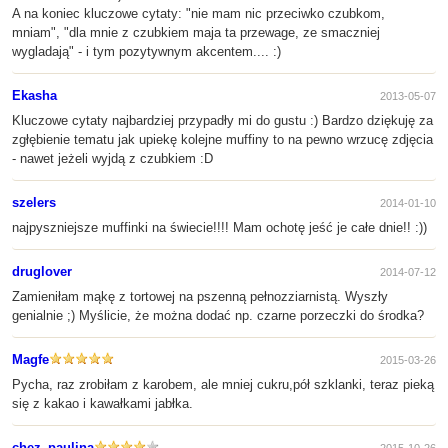
A na koniec kluczowe cytaty: "nie mam nic przeciwko czubkom,
mniam", "dla mnie z czubkiem maja ta przewage, ze smaczniej
wygladają" - i tym pozytywnym akcentem.... :)
Ekasha
2013-05-07
Kluczowe cytaty najbardziej przypadły mi do gustu :) Bardzo dziękuję za
zgłębienie tematu jak upiekę kolejne muffiny to na pewno wrzucę zdjęcia
- nawet jeżeli wyjdą z czubkiem :D
szelers
2014-01-10
najpyszniejsze muffinki na świecie!!!! Mam ochotę jeść je całe dnie!! :))
druglover
2014-07-12
Zamieniłam mąkę z tortowej na pszenną pełnozziarnistą. Wyszły
genialnie ;) Myślicie, że można dodać np. czarne porzeczki do środka?
Magfe
2015-03-26
Pycha, raz zrobiłam z karobem, ale mniej cukru,pół szklanki, teraz pieką
się z kakao i kawałkami jabłka.
chez_paulina
2015-10-26