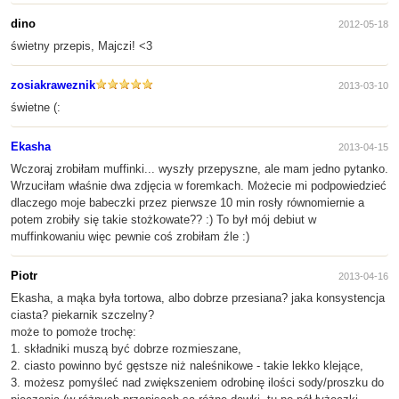
dino
2012-05-18
świetny przepis, Majczi! <3
zosiakraweznik
2013-03-10
świetne (:
Ekasha
2013-04-15
Wczoraj zrobiłam muffinki... wyszły przepyszne, ale mam jedno pytanko.
Wrzuciłam właśnie dwa zdjęcia w foremkach. Możecie mi podpowiedzieć
dlaczego moje babeczki przez pierwsze 10 min rosły równomiernie a
potem zrobiły się takie stożkowate?? :) To był mój debiut w
muffinkowaniu więc pewnie coś zrobiłam źle :)
Piotr
2013-04-16
Ekasha, a mąka była tortowa, albo dobrze przesiana? jaka konsystencja
ciasta? piekarnik szczelny?
może to pomoże trochę:
1. składniki muszą być dobrze rozmieszane,
2. ciasto powinno być gęstsze niż naleśnikowe - takie lekko klejące,
3. możesz pomyśleć nad zwiększeniem odrobinę ilości sody/proszku do