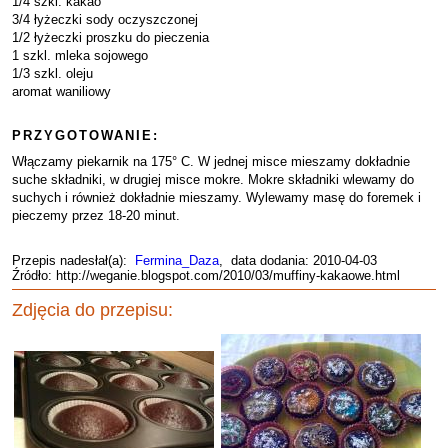
1/4 szkl. kakao
3/4 łyżeczki sody oczyszczonej
1/2 łyżeczki proszku do pieczenia
1 szkl. mleka sojowego
1/3 szkl. oleju
aromat waniliowy
PRZYGOTOWANIE:
Włączamy piekarnik na 175° C. W jednej misce mieszamy dokładnie
suche składniki, w drugiej misce mokre. Mokre składniki wlewamy do
suchych i również dokładnie mieszamy. Wylewamy masę do foremek i
pieczemy przez 18-20 minut.
Przepis nadesłał(a):
Fermina_Daza
, data dodania: 2010-04-03
Źródło: http://weganie.blogspot.com/2010/03/muffiny-kakaowe.html
Zdjęcia do przepisu: