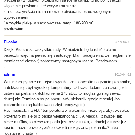
pieczenia (w różnych przepisach są różne dawki, tu po pół łyżeczki
więcej nie powinno mieć wpływu na smak.
4. no i oczywiście nie ma mowy o otwieraniu przed wstępnym
wypieczeniem
Ja zwykle piekę w nieco wyższej temp. 180-200 oC
pozdrawiam
Ekasha
2013-04-18
Dzięki Piotrze za wszystkie rady. W niedzielę będę robić kolejne
babeczki więc na pewno się zastosuję. Mam podejrzenia, że mogłam źle
rozmieszać ciasto :) zobaczymy następnym razem. Pozdrawiam.
admin
2013-04-19
Wrzuciłam pytanie na Fejsa i wyszło, że to kwestia nagrzania piekarnika,
a dokładniej zbyt wysokiej temperatury. Od razu dodam, że nawet jeśli
ustawiłaś piekarnik dokładnie na 175 st.C, to mogłaś go nagrzewać
dłużej niż Fermina albo po prostu twój piekarnik grzeje mocniej (bo
piekarniki nie są kalibrowane zbyt precyzyjnie).
Raci napisała na FB: "temperatura w piekarniku może być zbyt wysoka.
przytrafiło mi się to z babką wielkanocną ;)". A Magda: "zawsze, jak
piekę muffiny, to pierwsza partia jest bez czubka, a drugiej czubek już
rośnie. może to rzeczywiście kwestia rozgrzania piekarnika? albo
"odstania" ciasta :)".