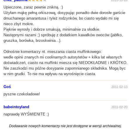
Upieczone, zaraz pewnie znikną. :)
Użyłam mąkę pełną orkiszową, dosypując ponadto dwie dorosłe garście
dmuchanego amarantusa i tyleż rodzynków, bo ciasto wydało mi się
nieco zbyt mokre.
Pięknie wyrosły i dobrze smakują, minimalnie za słodkie.
Następnymi razami ;) spróbuję z dodatkiem kawałków owoców (jabłko,
gruszka, borówka, brzoskwinia...).
Odnośnie komentarzy nt. mieszania ciasta muffinkowego:
wedle opinii znanych mi coolinarnych autorytetów + kilka lat własnych
doświadczeń, ciasto na muffinki miesza się NIEDOKŁADNIE i KRÓTKO.
Nie zaszkodzi mu późne dosypanie zapomnianego składnika. Mogą byc
w nim grudki. To nie ma wpływu na wyrośnięcie ciasta.
Goś
2011-02-13
pyszne czekoladowe!
babeintoyland
2011-02-20
naprawdę WYŚMIENITE :)
Dodawanie nowych komentarzy nie jest dostępne w wersji archiwalnej.