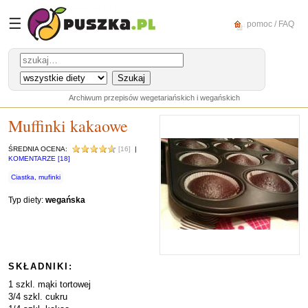
☰
pomoc / FAQ
Archiwum przepisów wegetariańskich i wegańskich
Muffinki kakaowe
ŚREDNIA OCENA:
[16]
|
KOMENTARZE [18]
Ciastka, mufinki
Typ diety:
wegańska
SKŁADNIKI:
1 szkl. mąki tortowej
3/4 szkl. cukru