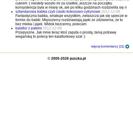
cukrem :( niestety wyszło mi za rzadkie, jeszcze na początku
konsystencja była w miarę ok, ale po kilku godzinach rozdzieliła się n
sztandarowa babka czyli ciasto kokosowo-cytrynowe
2012-12-09
Fantastyczna babka, smakuje wszystkim, zwłaszcza jak się upiecze w
formie do babki. Mięsożercy rozdziawiają japki ze zdziwienia, że to
bez mleka i jajek. Widok bezcenny, polecam.
kalafior z patelni
2012-12-09
Przepyszne. Jak mnie teraz ktoś zapyta o prostą, tanią potrawę
wegańską to polecę ten kalafiorkowy szał :)
więcej komentarzy [11]
©
2000-2026 puszka.pl