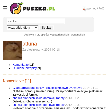
☰
pomoc / FAQ
Archiwum przepisów wegetariańskich i wegańskich
attuna
Zarejestrowany: 2009-09-18
Komentarze
[11]
Ulubione przepisy
[9]
Komentarze [11]
sztandarowa babka czyli ciasto kokosowo-cytrynowe
2014-04-19
Niflheim, spróbuj zmienić formę. Mi wychodził zakalec jak piekłam w
za wysokiej formie.
chalwa slonecznikowa domowej roboty
2013-11-23
Dzięki, spróbuję jeszcze raz :)
chalwa slonecznikowa domowej roboty
2012-12-31
Zrobiłam zgodnie z przepisem, smakuje jak... podprażony słonecznik z