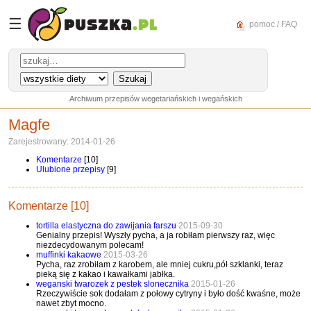
☰
pomoc / FAQ
Archiwum przepisów wegetariańskich i wegańskich
Magfe
Zarejestrowany: 2014-01-26
Komentarze
[10]
Ulubione przepisy
[9]
Komentarze [10]
tortilla elastyczna do zawijania farszu
2015-09-30
Genialny przepis! Wyszły pycha, a ja robiłam pierwszy raz, więc
niezdecydowanym polecam!
muffinki kakaowe
2015-03-26
Pycha, raz zrobiłam z karobem, ale mniej cukru,pół szklanki, teraz
pieką się z kakao i kawałkami jabłka.
weganski twarozek z pestek slonecznika
2015-01-26
Rzeczywiście sok dodałam z połowy cytryny i było dość kwaśne, może
nawet zbyt mocno.