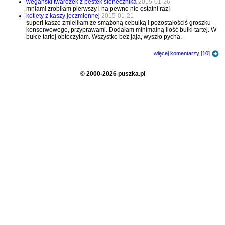
weganski twarozek z pestek slonecznika
2015-01-26
mniam! zrobiłam pierwszy i na pewno nie ostatni raz!
kotlety z kaszy jeczmiennej
2015-01-21
super! kasze zmieliłam ze smażoną cebulką i pozostałościś groszku
konserwowego, przyprawami. Dodałam minimalną ilość bułki tartej. W
bułce tartej obtoczyłam. Wszystko bez jaja, wyszło pycha.
więcej komentarzy [10]
©
2000-2026 puszka.pl