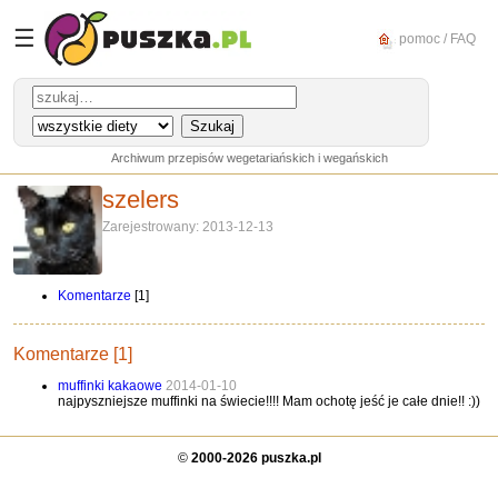
☰
pomoc / FAQ
Archiwum przepisów wegetariańskich i wegańskich
szelers
Zarejestrowany: 2013-12-13
Komentarze
[1]
Komentarze [1]
muffinki kakaowe
2014-01-10
najpyszniejsze muffinki na świecie!!!! Mam ochotę jeść je całe dnie!! :))
©
2000-2026 puszka.pl