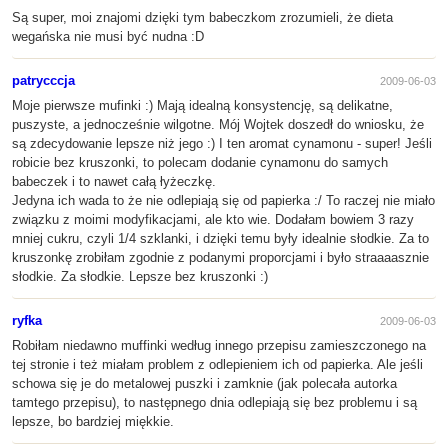
Są super, moi znajomi dzięki tym babeczkom zrozumieli, że dieta
wegańska nie musi być nudna :D
patrycccja
2009-06-03
Moje pierwsze mufinki :) Mają idealną konsystencję, są delikatne,
puszyste, a jednocześnie wilgotne. Mój Wojtek doszedł do wniosku, że
są zdecydowanie lepsze niż jego :) I ten aromat cynamonu - super! Jeśli
robicie bez kruszonki, to polecam dodanie cynamonu do samych
babeczek i to nawet całą łyżeczkę.
Jedyna ich wada to że nie odlepiają się od papierka :/ To raczej nie miało
związku z moimi modyfikacjami, ale kto wie. Dodałam bowiem 3 razy
mniej cukru, czyli 1/4 szklanki, i dzięki temu były idealnie słodkie. Za to
kruszonkę zrobiłam zgodnie z podanymi proporcjami i było straaaasznie
słodkie. Za słodkie. Lepsze bez kruszonki :)
ryfka
2009-06-03
Robiłam niedawno muffinki według innego przepisu zamieszczonego na
tej stronie i też miałam problem z odlepieniem ich od papierka. Ale jeśli
schowa się je do metalowej puszki i zamknie (jak polecała autorka
tamtego przepisu), to następnego dnia odlepiają się bez problemu i są
lepsze, bo bardziej miękkie.