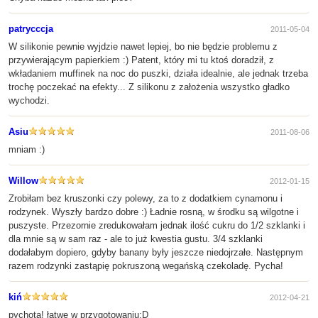
patrycccja
2011-05-04
W silikonie pewnie wyjdzie nawet lepiej, bo nie będzie problemu z
przywierającym papierkiem :) Patent, który mi tu ktoś doradził, z
wkładaniem muffinek na noc do puszki, działa idealnie, ale jednak trzeba
trochę poczekać na efekty... Z silikonu z założenia wszystko gładko
wychodzi.
Asiu
2011-08-06
mniam :)
Willow
2012-01-15
Zrobiłam bez kruszonki czy polewy, za to z dodatkiem cynamonu i
rodzynek. Wyszły bardzo dobre :) Ładnie rosną, w środku są wilgotne i
puszyste. Przezornie zredukowałam jednak ilość cukru do 1/2 szklanki i
dla mnie są w sam raz - ale to już kwestia gustu. 3/4 szklanki
dodałabym dopiero, gdyby banany były jeszcze niedojrzałe. Następnym
razem rodzynki zastąpię pokruszoną wegańską czekoladę. Pycha!
kiń
2012-04-21
pychota! łatwe w przygotowaniu;D