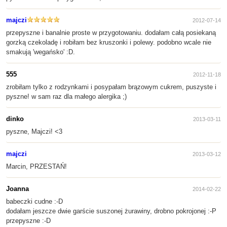
majczi
2012-07-14
przepyszne i banalnie proste w przygotowaniu. dodałam całą posiekaną
gorzką czekoladę i robiłam bez kruszonki i polewy. podobno wcale nie
smakują 'wegańsko' :D.
555
2012-11-18
zrobiłam tylko z rodzynkami i posypałam brązowym cukrem, puszyste i
pyszne! w sam raz dla małego alergika ;)
dinko
2013-03-11
pyszne, Majczi! <3
majczi
2013-03-12
Marcin, PRZESTAŃ!
Joanna
2014-02-22
babeczki cudne :-D
dodałam jeszcze dwie garście suszonej żurawiny, drobno pokrojonej :-P
przepyszne :-D