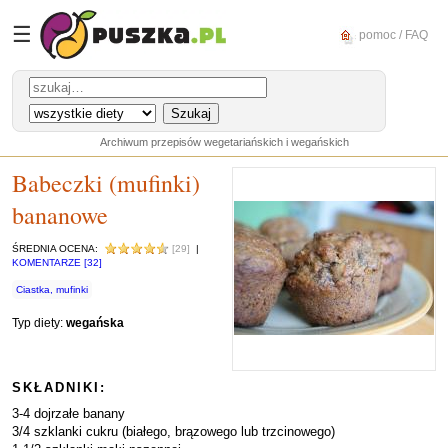
☰
pomoc / FAQ
Archiwum przepisów wegetariańskich i wegańskich
Babeczki (mufinki)
bananowe
ŚREDNIA OCENA:
[29]
|
KOMENTARZE [32]
Ciastka, mufinki
Typ diety:
wegańska
SKŁADNIKI:
3-4 dojrzałe banany
3/4 szklanki cukru (białego, brązowego lub trzcinowego)