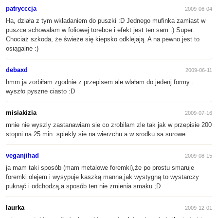
patrycccja
2009-06-04
Ha, działa z tym wkładaniem do puszki :D Jednego mufinka zamiast w
puszce schowałam w foliowej torebce i efekt jest ten sam :) Super.
Chociaż szkoda, że świeże się kiepsko odklejają. A na pewno jest to
osiągalne :)
debaxd
2009-06-11
hmm ja zorbiłam zgodnie z przepisem ale wlałam do jedenj formy .
wyszło pyszne ciasto :D
misiakizia
2009-07-16
mnie nie wyszly zastanawiam sie co zrobilam zle tak jak w przepisie 200
stopni na 25 min. spiekly sie na wierzchu a w srodku sa surowe
veganjihad
2009-08-15
ja mam taki sposób (mam metalowe foremki),że po prostu smaruje
foremki olejem i wysypuje kaszką manna,jak wystygną to wystarczy
puknąć i odchodzą,a sposób ten nie zmienia smaku ;D
laurka
2009-12-01