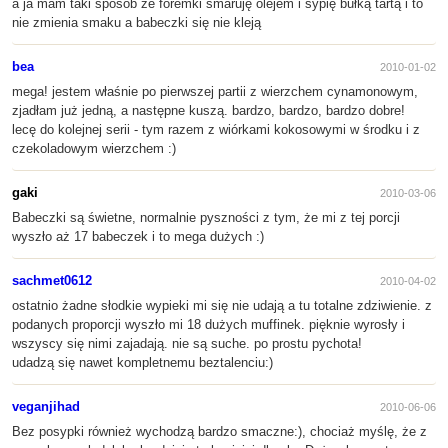
a ja mam taki sposób że foremki smaruję olejem i sypię bułką tartą i to
nie zmienia smaku a babeczki się nie kleją
bea
2010-01-02
mega! jestem właśnie po pierwszej partii z wierzchem cynamonowym,
zjadłam już jedną, a następne kuszą. bardzo, bardzo, bardzo dobre!
lecę do kolejnej serii - tym razem z wiórkami kokosowymi w środku i z
czekoladowym wierzchem :)
gaki
2010-03-06
Babeczki są świetne, normalnie pyszności z tym, że mi z tej porcji
wyszło aż 17 babeczek i to mega dużych :)
sachmet0612
2010-04-02
ostatnio żadne słodkie wypieki mi się nie udają a tu totalne zdziwienie. z
podanych proporcji wyszło mi 18 dużych muffinek. pięknie wyrosły i
wszyscy się nimi zajadają. nie są suche. po prostu pychota!
udadzą się nawet kompletnemu beztalenciu:)
veganjihad
2010-06-06
Bez posypki również wychodzą bardzo smaczne:), chociaż myślę, że z