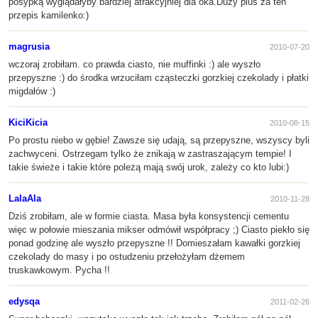
posypką wyglądałyby bardziej atrakcyjniej dla oka.Duży plus za ten
przepis kamilenko:)
magrusia
2010-07-20
wczoraj zrobiłam. co prawda ciasto, nie muffinki :) ale wyszło
przepyszne :) do środka wrzuciłam cząsteczki gorzkiej czekolady i płatki
migdałów :)
KiciKicia
2010-08-15
Po prostu niebo w gębie! Zawsze się udają, są przepyszne, wszyscy byli
zachwyceni. Ostrzegam tylko że znikają w zastraszającym tempie! I
takie świeże i takie które poleżą mają swój urok, zależy co kto lubi:)
LalaAla
2010-11-28
Dziś zrobiłam, ale w formie ciasta. Masa była konsystencji cementu
więc w połowie mieszania mikser odmówił współpracy ;) Ciasto piekło się
ponad godzinę ale wyszło przepyszne !! Domieszałam kawałki gorzkiej
czekolady do masy i po ostudzeniu przełożyłam dżemem
truskawkowym. Pycha !!
edysqa
2011-02-26