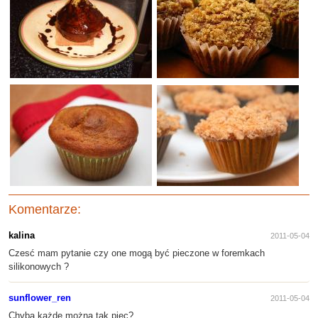
Komentarze:
kalina
2011-05-04
Czesć mam pytanie czy one mogą być pieczone w foremkach
silikonowych ?
sunflower_ren
2011-05-04
Chyba każde można tak piec?