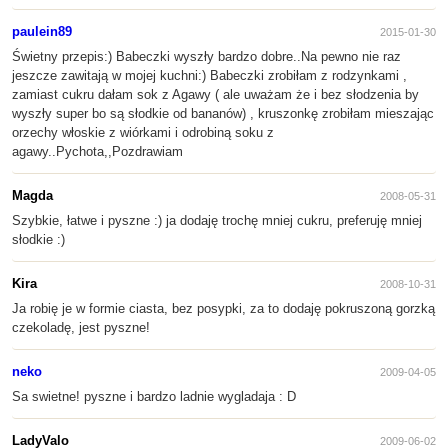
paulein89
2015-01-30
Świetny przepis:) Babeczki wyszły bardzo dobre..Na pewno nie raz
jeszcze zawitają w mojej kuchni:) Babeczki zrobiłam z rodzynkami ,
zamiast cukru dałam sok z Agawy ( ale uważam że i bez słodzenia by
wyszły super bo są słodkie od bananów) , kruszonkę zrobiłam mieszając
orzechy włoskie z wiórkami i odrobiną soku z
agawy..Pychota,,Pozdrawiam
Magda
2008-05-31
Szybkie, łatwe i pyszne :) ja dodaję trochę mniej cukru, preferuję mniej
słodkie :)
Kira
2008-10-31
Ja robię je w formie ciasta, bez posypki, za to dodaję pokruszoną gorzką
czekoladę, jest pyszne!
neko
2009-04-05
Sa swietne! pyszne i bardzo ladnie wygladaja : D
LadyValo
2009-06-02