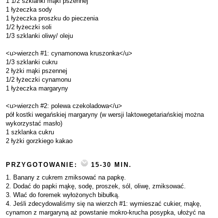
1 1/2 szklanki mąki pszennej
1 łyżeczka sody
1 łyżeczka proszku do pieczenia
1/2 łyżeczki soli
1/3 szklanki oliwy/ oleju
<u>wierzch #1: cynamonowa kruszonka</u>
1/3 szklanki cukru
2 łyżki mąki pszennej
1/2 łyżeczki cynamonu
1 łyżeczka margaryny
<u>wierzch #2: polewa czekoladowa</u>
pół kostki wegańskiej margaryny (w wersji laktowegetariańskiej można
wykorzystać masło)
1 szklanka cukru
2 łyżki gorzkiego kakao
PRZYGOTOWANIE:
15-30 MIN.
1. Banany z cukrem zmiksować na papkę.
2. Dodać do papki mąkę, sodę, proszek, sól, oliwę, zmiksować.
3. Wlać do foremek wyłożonych bibułką.
4. Jeśli zdecydowaliśmy się na wierzch #1: wymieszać cukier, mąkę,
cynamon z margaryną aż powstanie mokro-krucha posypka, ułożyć na