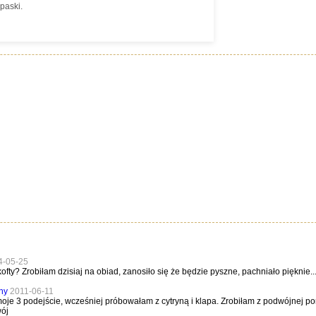
paski.
4-05-25
kofty? Zrobiłam dzisiaj na obiad, zanosiło się że będzie pyszne, pachniało pięknie
ny
2011-06-11
 moje 3 podejście, wcześniej próbowałam z cytryną i klapa. Zrobiłam z podwójnej por
ój