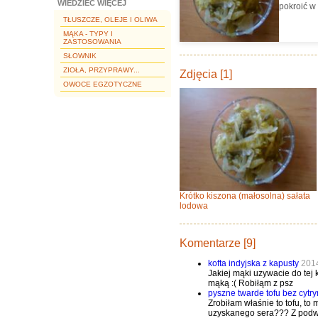
WIEDZIEĆ WIĘCEJ
pokroić w 
TŁUSZCZE, OLEJE I OLIWA
MĄKA - TYPY I
ZASTOSOWANIA
SŁOWNIK
ZIOŁA, PRZYPRAWY...
Zdjęcia [1]
OWOCE EGZOTYCZNE
Krótko kiszona (małosolna) sałata
lodowa
Komentarze [9]
kofta indyjska z kapusty
201
Jakiej mąki uzywacie do tej 
mąką :( Robiłąm z psz
pyszne twarde tofu bez cytry
Zrobiłam właśnie to tofu, to
uzyskanego sera??? Z podw