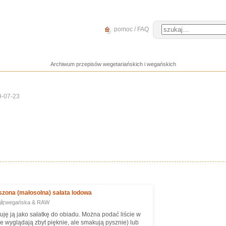
pomoc / FAQ
Archiwum przepisów wegetariańskich i wegańskich
9-07-23
szona (małosolna) sałata lodowa
wegańska & RAW
uję ją jako sałatkę do obiadu. Można podać liście w
ie wyglądają zbyt pięknie, ale smakują pysznie) lub