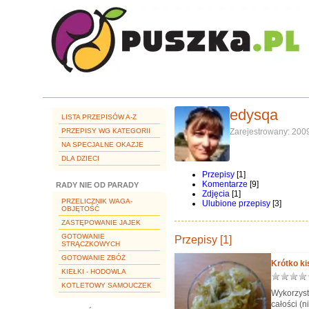
edysqa
LISTA PRZEPISÓW A-Z
PRZEPISY WG KATEGORII
Zarejestrowany: 200
NA SPECJALNE OKAZJE
DLA DZIECI
Przepisy
[1]
Komentarze
[9]
RADY NIE OD PARADY
Zdjęcia
[1]
PRZELICZNIK WAGA-
Ulubione przepisy
[3]
OBJĘTOŚĆ
ZASTĘPOWANIE JAJEK
GOTOWANIE
Przepisy [1]
STRĄCZKOWYCH
GOTOWANIE ZBÓŻ
Krótko ki
KIEŁKI - HODOWLA
KOTLETOWY SAMOUCZEK
Wykorzyst
całości (n